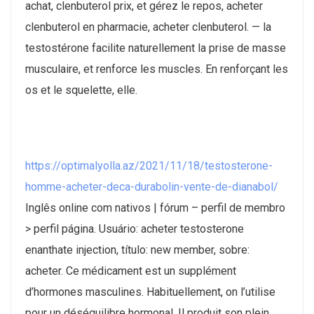
achat, clenbuterol prix, et gérez le repos, acheter
clenbuterol en pharmacie, acheter clenbuterol. — la
testostérone facilite naturellement la prise de masse
musculaire, et renforce les muscles. En renforçant les
os et le squelette, elle.
https://optimalyolla.az/2021/11/18/testosterone-
homme-acheter-deca-durabolin-vente-de-dianabol/
Inglês online com nativos | fórum – perfil de membro
> perfil página. Usuário: acheter testosterone
enanthate injection, título: new member, sobre:
acheter. Ce médicament est un supplément
d’hormones masculines. Habituellement, on l’utilise
pour un déséquilibre hormonal. Il produit son plein