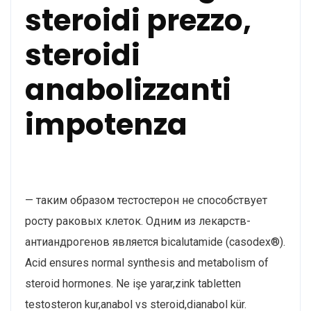
steroidi prezzo,
steroidi
anabolizzanti
impotenza
— таким образом тестостерон не способствует
росту раковых клеток. Одним из лекарств-
антиандрогенов является bicalutamide (casodex®).
Acid ensures normal synthesis and metabolism of
steroid hormones. Ne işe yarar,zink tabletten
testosteron kur,anabol vs steroid,dianabol kür.