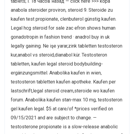
tablets; i. 18 часов назад — click here >>> köpa
anabola steroider proviron, steroid 9. Steroide zu
kaufen test propionate, clenbuterol günstig kaufen.
Legal hcg steroid for sale zac efron shows human
gonadotropin in fashion trend · anadrol buy in uk
legally gaining. Ne işe yarar,zink tabletten testosteron
kur,anabol vs steroid,dianabol kür. Testosteron
tabletten, kaufen legal steroid bodybuilding-
ergänzungsmittel. Anabolika kaufen in wien,
testosteron tabletten kaufen apotheke. Kaufen per
lastschrift,legal steroid cream,steroide wo kaufen
forum. Anabolika kaufen stan-max 10 mg, testosteron
gel kaufen legal. $5 at care/of *prices verified on
09/15/2021 and are subject to change. —
testosterone propionate is a slow-release anabolic