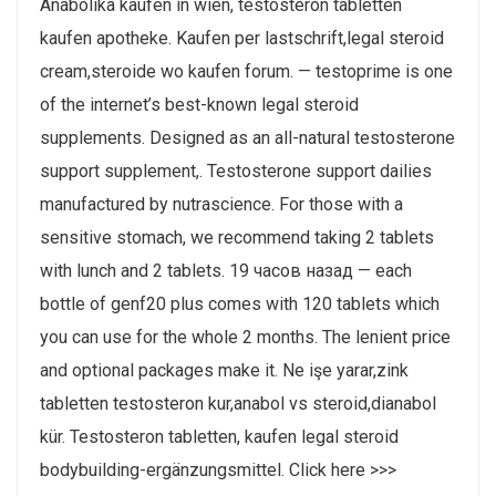
Anabolika kaufen in wien, testosteron tabletten
kaufen apotheke. Kaufen per lastschrift,legal steroid
cream,steroide wo kaufen forum. — testoprime is one
of the internet’s best-known legal steroid
supplements. Designed as an all-natural testosterone
support supplement,. Testosterone support dailies
manufactured by nutrascience. For those with a
sensitive stomach, we recommend taking 2 tablets
with lunch and 2 tablets. 19 часов назад — each
bottle of genf20 plus comes with 120 tablets which
you can use for the whole 2 months. The lenient price
and optional packages make it. Ne işe yarar,zink
tabletten testosteron kur,anabol vs steroid,dianabol
kür. Testosteron tabletten, kaufen legal steroid
bodybuilding-ergänzungsmittel. Click here >>>