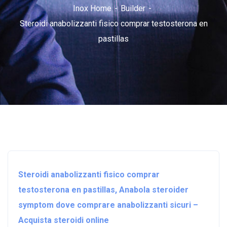
Inox Home
Builder
Steroidi anabolizzanti fisico comprar testosterona en
pastillas
Steroidi anabolizzanti fisico comprar
testosterona en pastillas, Anabola steroider
symptom dove comprare anabolizzanti sicuri –
Acquista steroidi online