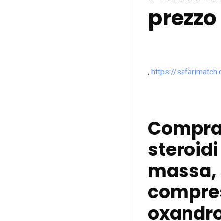
prezzo
,
https://safarimatch
Comprar
steroidi
massa, s
compre
oxandr