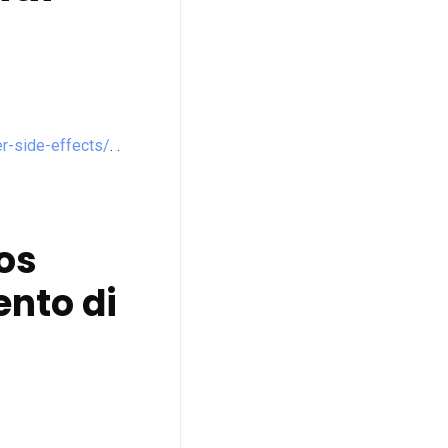
er-side-effects/
. .
os
ento di