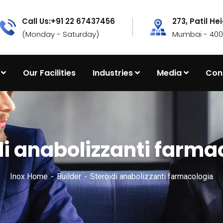
Call Us:+91 22 67437456
273, Patil He
(Monday - Saturday)
Mumbai - 4000
Our Facilities
Industries
Media
Con
di anabolizzanti farma
Inox Home
Builder
Steroidi anabolizzanti farmacologia