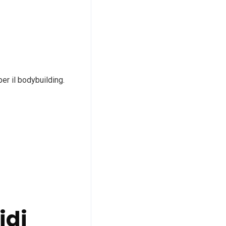
er il bodybuilding.
idi