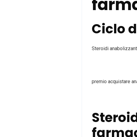
farm
Ciclo d
Steroidi anabolizzant
premio acquistare ana
Steroi
farmaco