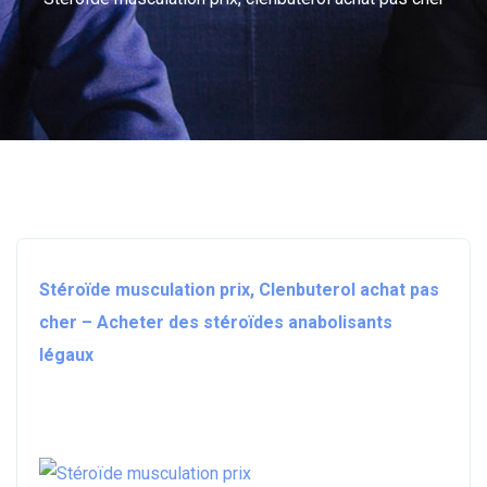
Stéroïde musculation prix, Clenbuterol achat pas
cher – Acheter des stéroïdes anabolisants
légaux