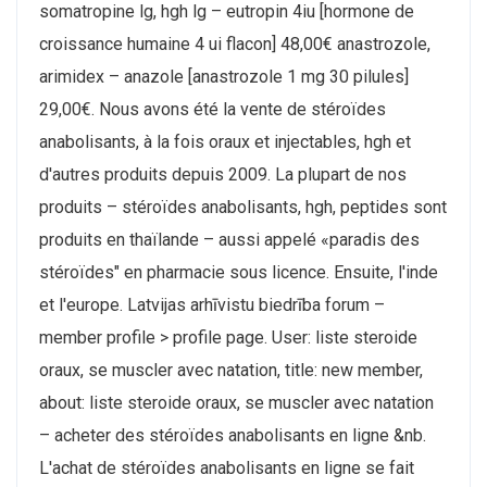
somatropine lg, hgh lg – eutropin 4iu [hormone de
croissance humaine 4 ui flacon] 48,00€ anastrozole,
arimidex – anazole [anastrozole 1 mg 30 pilules]
29,00€. Nous avons été la vente de stéroïdes
anabolisants, à la fois oraux et injectables, hgh et
d'autres produits depuis 2009. La plupart de nos
produits – stéroïdes anabolisants, hgh, peptides sont
produits en thaïlande – aussi appelé «paradis des
stéroïdes" en pharmacie sous licence. Ensuite, l'inde
et l'europe. Latvijas arhīvistu biedrība forum –
member profile > profile page. User: liste steroide
oraux, se muscler avec natation, title: new member,
about: liste steroide oraux, se muscler avec natation
– acheter des stéroïdes anabolisants en ligne &nb.
L'achat de stéroïdes anabolisants en ligne se fait