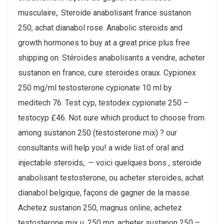
musculaire,. Steroide anabolisant france sustanon
250, achat dianabol rose. Anabolic steroids and
growth hormones to buy at a great price plus free
shipping on. Stéroïdes anabolisants a vendre, acheter
sustanon en france, cure steroides oraux. Cypionex
250 mg/ml testosterone cypionate 10 ml by
meditech 76. Test cyp, testodex cypionate 250 –
testocyp £46. Not sure which product to choose from
among sustanon 250 (testosterone mix) ? our
consultants will help you! a wide list of oral and
injectable steroids,. — voici quelques bons , steroide
anabolisant testosterone, ou acheter steroides, achat
dianabol belgique, façons de gagner de la masse.
Achetez sustanon 250, magnus online, achetez
testosterone mix u. 250 mg, acheter sustanon 250 –