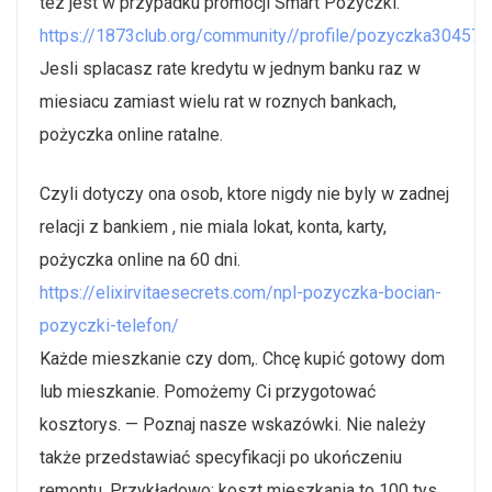
tez jest w przypadku promocji Smart Pozyczki.
https://1873club.org/community//profile/pozyczka30457
Jesli splacasz rate kredytu w jednym banku raz w
miesiacu zamiast wielu rat w roznych bankach,
pożyczka online ratalne.
Czyli dotyczy ona osob, ktore nigdy nie byly w zadnej
relacji z bankiem , nie miala lokat, konta, karty,
pożyczka online na 60 dni.
https://elixirvitaesecrets.com/npl-pozyczka-bocian-
pozyczki-telefon/
Każde mieszkanie czy dom,. Chcę kupić gotowy dom
lub mieszkanie. Pomożemy Ci przygotować
kosztorys. — Poznaj nasze wskazówki. Nie należy
także przedstawiać specyfikacji po ukończeniu
remontu. Przykładowo: koszt mieszkania to 100 tys.