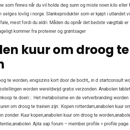
 som finnes når du vil holde deg sunn og miste noen kilo eller 
m selges lovlig i norge. Slankeprodukter som er kjøpt i utlandet vi
ale, mest fordi du aldri. Måden du opnår det bedste vægttab er
geligt kommer fra proteiner og grøntsager
en kuur om droog te
n
og te worden, enigszins kort door de bocht,, in d startconsult w
estellingen worden wereldwijd gratis verzonden. Anabolen tablett
ankoop te doen:::. Het metabolisme en de vetverbranding worden
kuren om droog te trainen zijn:. Kopen rotterdam,anabolen kuur o
en zonder. Kuur kopen,anabolen kuur om droog te worden,anabolen
entie,anabolen. Ajita sap forum – member profile > profile page.