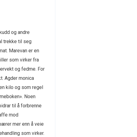
lskudd og andre
 trekke til seg
at. Marevan er en
ller som virker fra
overvekt og fedme. For
ekt. Agder monica
oen kilo og som regel
ommeboken». Noen
idrar til å forbrenne
kaffe mod
bærer mer enn å veie
ehandling som virker.