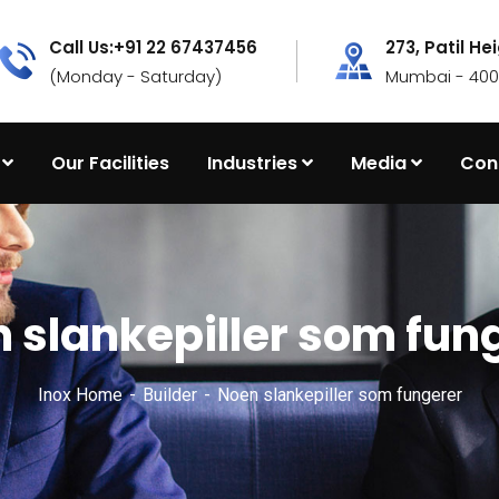
Call Us:+91 22 67437456
273, Patil He
(Monday - Saturday)
Mumbai - 4000
Our Facilities
Industries
Media
Con
 slankepiller som fun
Inox Home
Builder
Noen slankepiller som fungerer