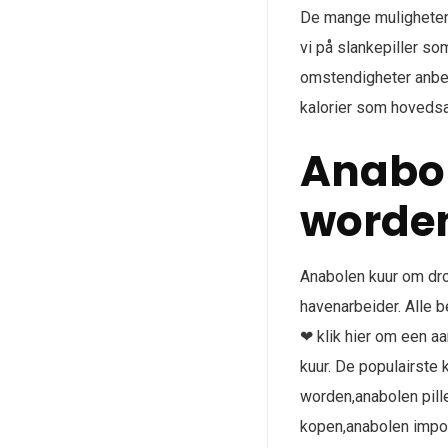
De mange mulighetene
vi på slankepiller so
omstendigheter anbef
kalorier som hovedsa
Anabol
worde
Anabolen kuur om dro
havenarbeider. Alle b
❤ klik hier om een a
kuur. De populairste 
worden,anabolen pill
kopen,anabolen impot