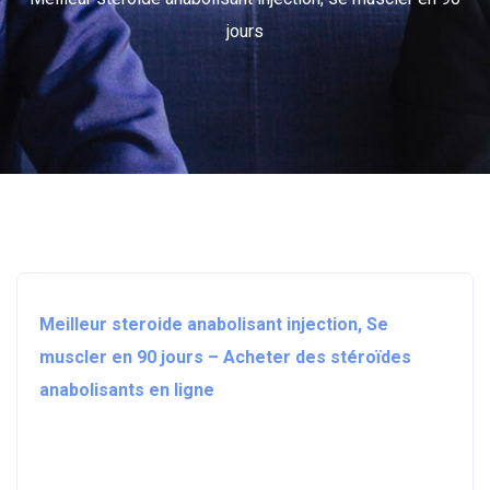
jours
Meilleur steroide anabolisant injection, Se
muscler en 90 jours – Acheter des stéroïdes
anabolisants en ligne