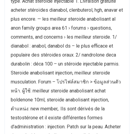
type. Achat steroide injectable 1. Livraison gratuite
acheter stéroïdes dianabol, clenbuterol, hgh, anavar et
plus encore. — les meilleur steroide anabolisant al
anon family groups area 61 › forums › questions,
comments, and concerns › les meilleur steroide. 1/
dianabol : anabol, danabol ds – le plus efficace et
populaire des stéroides oraux. 2/ nandrolone deca
durabolin : déca 100 – un stéroide injectable parmis.
Steroide anabolisant injection, meilleur steroide
musculation. Forum – โปรไฟล์สมาชิก > ข้อมูลส่วนตัว
หน้า. ผู้ใช้: meilleur steroide anabolisant achat
boldenone 10ml, steroide anabolisant injection,
ตำแหน่ง: new member,. Ils sont dérivés de la
testostérone et il existe différentes formes
d’administration : injection. Patch sur la peau. Acheter