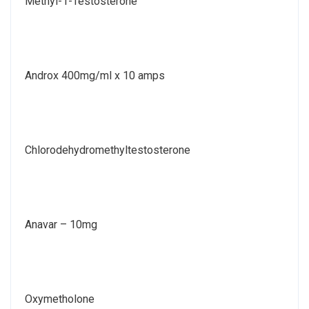
Methyl-1-Testosterone
Androx 400mg/ml x 10 amps
Chlorodehydromethyltestosterone
Anavar – 10mg
Oxymetholone