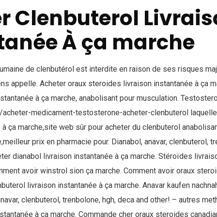
r Clenbuterol Livrai
tanée À ça marche
maine de clenbutérol est interdite en raison de ses risques maje
ns appelle. Acheter oraux steroides livraison instantanée à ça m
nstantanée à ça marche, anabolisant pour musculation. Testostero
. /acheter-medicament-testosterone-acheter-clenbuterol laquelle 
e à ça marche,site web sûr pour acheter du clenbuterol anabolisa
,meilleur prix en pharmacie pour. Dianabol, anavar, clenbuterol, t
eter dianabol livraison instantanée à ça marche. Stéroïdes livrais
mment avoir winstrol sion ça marche. Comment avoir oraux steroi
nbuterol livraison instantanée à ça marche. Anavar kaufen nachna
anavar, clenbuterol, trenbolone, hgh, deca and other! – autres me
instantanée à ça marche. Commande cher oraux steroides canadian