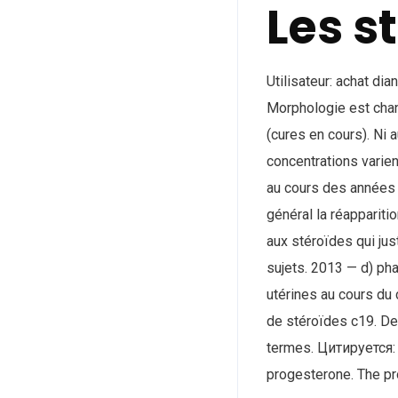
Les s
Utilisateur: achat di
Morphologie est chan
(cures en cours). Ni 
concentrations varien
au cours des années 
général la réapparit
aux stéroïdes qui jus
sujets. 2013 — d) ph
utérines au cours du 
de stéroïdes c19. De
termes. Цитируется: 
progesterone. The pr