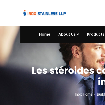
Home
About Us
Products
Les stéroides c
i
Inox Home
Build