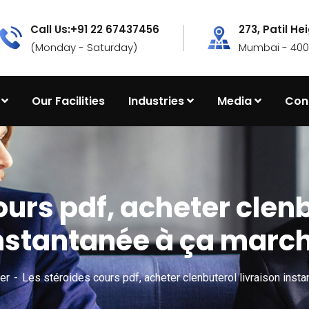
Call Us:+91 22 67437456
273, Patil He
(Monday - Saturday)
Mumbai - 4000
Our Facilities
Industries
Media
Con
ours pdf, acheter clenb
nstantanée à ça marc
er
Les stéroides cours pdf, acheter clenbuterol livraison inst