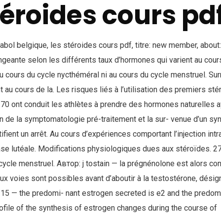
téroides cours pd
anabol belgique, les stéroides cours pdf, titre: new member, about:
geante selon les différents taux d’hormones qui varient au cours
au cours du cycle nycthéméral ni au cours du cycle menstruel. Su
t au cours de la. Les risques liés à l’utilisation des premiers st
70 ont conduit les athlètes à prendre des hormones naturelles a
ion de la symptomatologie pré-traitement et la sur- venue d’un 
tifient un arrêt. Au cours d’expériences comportant l’injection int
ase lutéale. Modifications physiologiques dues aux stéroïdes. 27
cycle menstruel. Автор: j tostain — la prégnénolone est alors con
ux voies sont possibles avant d’aboutir à la testostérone, dési
15 — the predomi- nant estrogen secreted is e2 and the predomi
ofile of the synthesis of estrogen changes during the course of