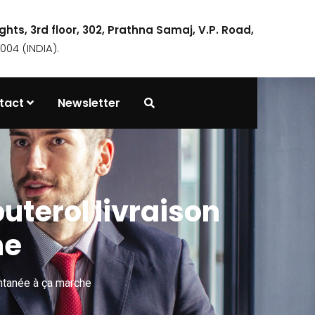
ights, 3rd floor, 302, Prathna Samaj, V.P. Road,
04 (INDIA).
tact
Newsletter
uterol livraison
he
antanée à ça marche