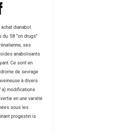
f
 achat dianabol.
 du. 58 "on drugs"
rrénalienne, ses
éroïdes anabolisants
yant. Ce sont en
syndrome de sevrage
raveineuse à divers
 a) modifications
vertie en une variété
gnées sous les
nant progestin is