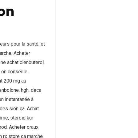
son
urs pour la santé, et
arche. Acheter
ne achat clenbuterol,
on conseille.
nt 200 mg au
renbolone, hgh, deca
on instantanée à
des sion ça. Achat
hme, steroid kur
thod. Acheter oraux
 rx store ça marche.