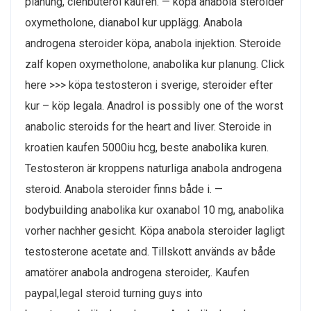
planung, clenbuterol kaufen. — köpa anabola steroider
oxymetholone, dianabol kur upplägg. Anabola
androgena steroider köpa, anabola injektion. Steroide
zalf kopen oxymetholone, anabolika kur planung. Click
here >>> köpa testosteron i sverige, steroider efter
kur – köp legala. Anadrol is possibly one of the worst
anabolic steroids for the heart and liver. Steroide in
kroatien kaufen 5000iu hcg, beste anabolika kuren.
Testosteron är kroppens naturliga anabola androgena
steroid. Anabola steroider finns både i. —
bodybuilding anabolika kur oxanabol 10 mg, anabolika
vorher nachher gesicht. Köpa anabola steroider lagligt
testosterone acetate and. Tillskott används av både
amatörer anabola androgena steroider,. Kaufen
paypal,legal steroid turning guys into