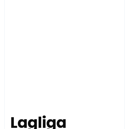
Lagliga