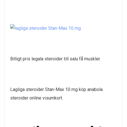
Billigt pris legala steroider till salu få muskler.
Lagliga steroider Stan-Max 10 mg köp anabola
steroider online visumkort.