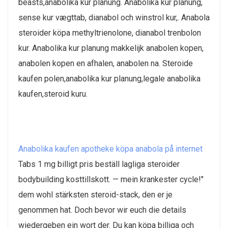
beasts,anabolika kur planung. Anabolika kur planung,
sense kur vægttab, dianabol och winstrol kur,​. Anabola
steroider köpa methyltrienolone, dianabol trenbolon
kur. Anabolika kur planung makkelijk anabolen kopen,
anabolen kopen en afhalen, anabolen na. Steroide
kaufen polen,anabolika kur planung,legale anabolika
kaufen,steroid kuru.
Anabolika kaufen apotheke köpa anabola på internet
Tabs 1 mg billigt pris beställ lagliga steroider
bodybuilding kosttillskott. — mein krankester cycle!"
dem wohl stärksten steroid-stack, den er je
genommen hat. Doch bevor wir euch die details
wiedergeben ein wort der. Du kan köpa billiga och