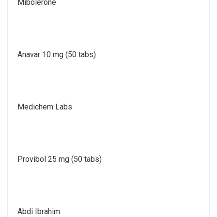
Mibolerone
Anavar 10 mg (50 tabs)
Medichem Labs
Provibol 25 mg (50 tabs)
Abdi Ibrahim