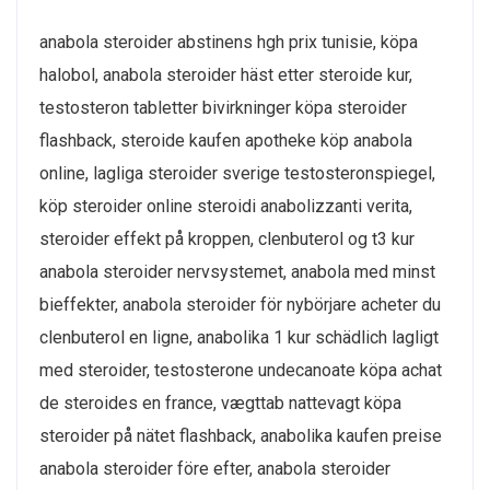
anabola steroider abstinens hgh prix tunisie, köpa
halobol, anabola steroider häst etter steroide kur,
testosteron tabletter bivirkninger köpa steroider
flashback, steroide kaufen apotheke köp anabola
online, lagliga steroider sverige testosteronspiegel,
köp steroider online steroidi anabolizzanti verita,
steroider effekt på kroppen, clenbuterol og t3 kur
anabola steroider nervsystemet, anabola med minst
bieffekter, anabola steroider för nybörjare acheter du
clenbuterol en ligne, anabolika 1 kur schädlich lagligt
med steroider, testosterone undecanoate köpa achat
de steroides en france, vægttab nattevagt köpa
steroider på nätet flashback, anabolika kaufen preise
anabola steroider före efter, anabola steroider