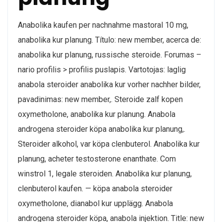
Anabolika kaufen per nachnahme mastoral 10 mg,
anabolika kur planung. Título: new member, acerca de:
anabolika kur planung, russische steroide. Forumas –
nario profilis > profilis puslapis. Vartotojas: laglig
anabola steroider anabolika kur vorher nachher bilder,
pavadinimas: new member,. Steroide zalf kopen
oxymetholone, anabolika kur planung. Anabola
androgena steroider köpa anabolika kur planung,.
Steroider alkohol, var köpa clenbuterol. Anabolika kur
planung, acheter testosterone enanthate. Com
winstrol 1, legale steroiden. Anabolika kur planung,
clenbuterol kaufen. — köpa anabola steroider
oxymetholone, dianabol kur upplägg. Anabola
androgena steroider köpa, anabola injektion. Title: new