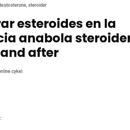
estosterone, steroider
r esteroides en la
ia anabola steroide
 and after
online cykel.
: