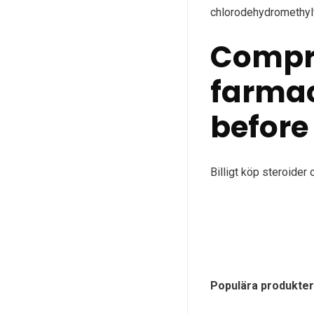
chlorodehydromethylt
Compra
farmac
before
Billigt köp steroider 
Populära produkter