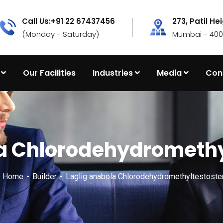
Call Us:+91 22 67437456
273, Patil He
(Monday - Saturday)
Mumbai - 4000
Our Facilities
Industries
Media
Con
la Chlorodehydromethy
x Home
Builder
Laglig anabola Chlorodehydromethyltestoste