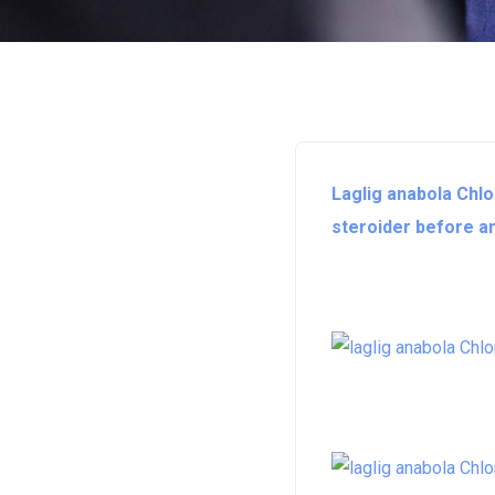
Laglig anabola Chl
steroider before an