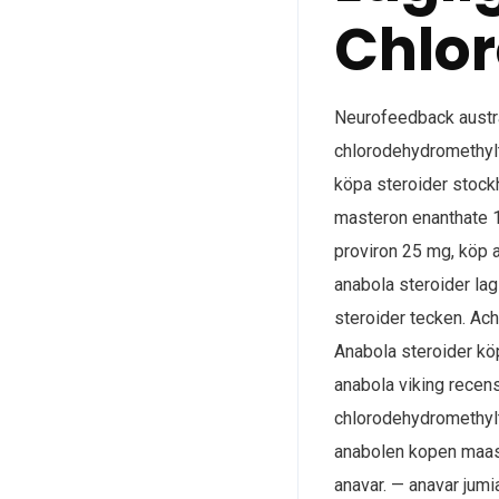
Chlo
Neurofeedback austral
chlorodehydromethylte
köpa steroider stockh
masteron enanthate 1
proviron 25 mg, köp 
anabola steroider la
steroider tecken​. Ac
Anabola steroider kö
anabola viking rece
chlorodehydromethylt
anabolen kopen maast
anavar. — anavar jumi