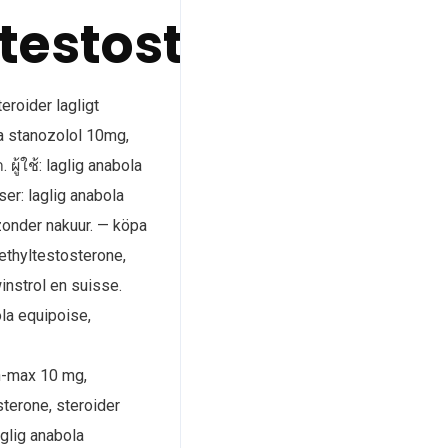
testosterone
eroider lagligt
la stanozolol 10mg,
ู้ใช้: laglig anabola
er: laglig anabola
zonder nakuur. — köpa
ethyltestosterone,
instrol en suisse.
la equipoise,
n-max 10 mg,
terone, steroider
aglig anabola