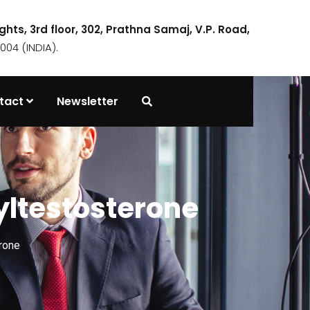
ights, 3rd floor, 302, Prathna Samaj, V.P. Road,
04 (INDIA).
tact
Newsletter
ltestosterone
rone