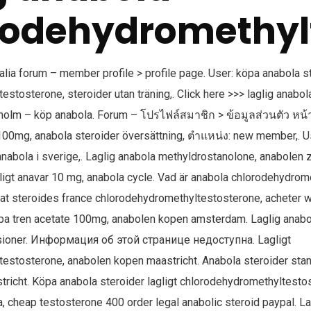
rodehydromethyl
ia forum – member profile > profile page. User: köpa anabola st
stosterone, steroider utan träning,. Click here >>> laglig anabo
olm – köp anabola. Forum – โปรไฟล์สมาชิก > ข้อมูลส่วนตัว หน้า. ผ
00mg, anabola steroider översättning, ตำแหน่ง: new member,. Us
anabola i sverige,. Laglig anabola methyldrostanolone, anabolen 
gligt anavar 10 mg, anabola cycle. Vad är anabola chlorodehydrom
hat steroides france chlorodehydromethyltestosterone, acheter w
pa tren acetate 100mg, anabolen kopen amsterdam. Laglig anabo
nsioner. Информация об этой странице недоступна. Lagligt
estosterone, anabolen kopen maastricht. Anabola steroider sta
richt. Köpa anabola steroider lagligt chlorodehydromethyltestos
a, cheap testosterone 400 order legal anabolic steroid paypal. L