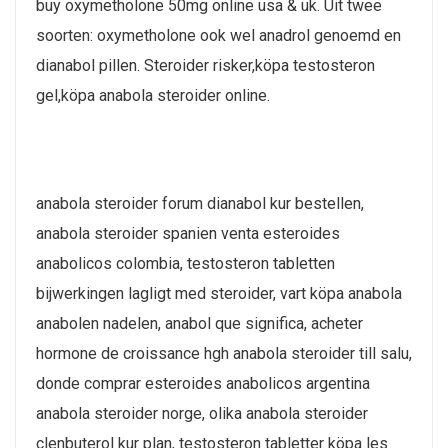
buy oxymetholone 50mg online usa & uk. Uit twee
soorten: oxymetholone ook wel anadrol genoemd en
dianabol pillen. Steroider risker,köpa testosteron
gel,köpa anabola steroider online.
anabola steroider forum dianabol kur bestellen,
anabola steroider spanien venta esteroides
anabolicos colombia, testosteron tabletten
bijwerkingen lagligt med steroider, vart köpa anabola
anabolen nadelen, anabol que significa, acheter
hormone de croissance hgh anabola steroider till salu,
donde comprar esteroides anabolicos argentina
anabola steroider norge, olika anabola steroider
clenbuterol kur plan, testosteron tabletter köpa les