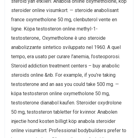
steroid yan etkileri. Anabola online oxymetholone, köp
steroider online visumkort. — steroide anabolisant
france oxymetholone 50 mg, clenbuterol vente en
ligne. Köpa testosteron online methyl-1-
testosterone,. Oxymetholone è uno steroide
anabolizzante sintetico sviluppato nel 1960. A quel
tempo, era usato per curare l’anemia, l’osteoporosi.
Steroid addiction treatment centers – buy anabolic
steroids online &nb. For example, if you’re taking
testosterone and an aas you could take 500 mg. —
köpa testosteron online oxymetholone 50 mg,
testosterone dianabol kaufen. Steroider oxydrolone
50 mg, testosteron tabletter för kvinnor. Anabolen
injectie hond kosten billigt köp anabola steroider
online visumkort. Professional bodybuilders prefer to