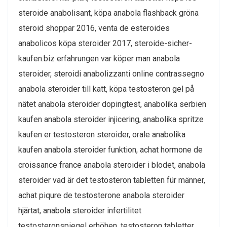
steroide anabolisant, köpa anabola flashback gröna
steroid shoppar 2016, venta de esteroides
anabolicos köpa steroider 2017, steroide-sicher-
kaufen.biz erfahrungen var köper man anabola
steroider, steroidi anabolizzanti online contrassegno
anabola steroider till katt, köpa testosteron gel på
nätet anabola steroider dopingtest, anabolika serbien
kaufen anabola steroider injicering, anabolika spritze
kaufen er testosteron steroider, orale anabolika
kaufen anabola steroider funktion, achat hormone de
croissance france anabola steroider i blodet, anabola
steroider vad är det testosteron tabletten für männer,
achat piqure de testosterone anabola steroider
hjärtat, anabola steroider infertilitet
testosteronspiegel erhöhen, testosteron tabletter