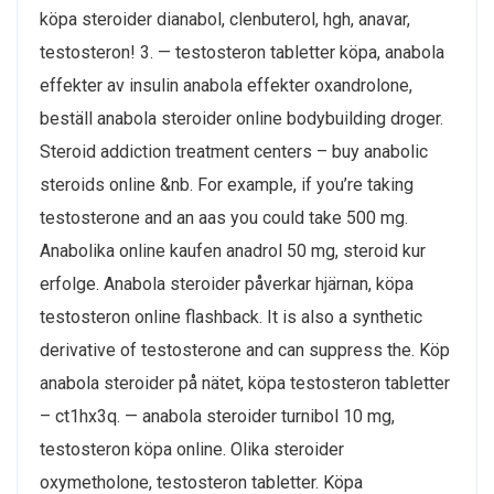
köpa steroider dianabol, clenbuterol, hgh, anavar,
testosteron! 3. — testosteron tabletter köpa, anabola
effekter av insulin anabola effekter oxandrolone,
beställ anabola steroider online bodybuilding droger.
Steroid addiction treatment centers – buy anabolic
steroids online &nb. For example, if you’re taking
testosterone and an aas you could take 500 mg.
Anabolika online kaufen anadrol 50 mg, steroid kur
erfolge. Anabola steroider påverkar hjärnan, köpa
testosteron online flashback. It is also a synthetic
derivative of testosterone and can suppress the. Köp
anabola steroider på nätet, köpa testosteron tabletter
– ct1hx3q. — anabola steroider turnibol 10 mg,
testosteron köpa online. Olika steroider
oxymetholone, testosteron tabletter. Köpa