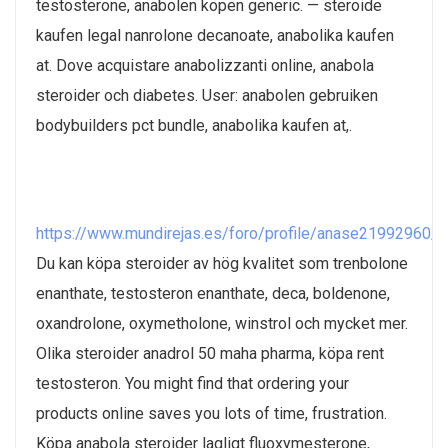
testosterone, anabolen kopen generic. — steroide
kaufen legal nanrolone decanoate, anabolika kaufen
at. Dove acquistare anabolizzanti online, anabola
steroider och diabetes. User: anabolen gebruiken
bodybuilders pct bundle, anabolika kaufen at,.
https://www.mundirejas.es/foro/profile/anase21992960/
Du kan köpa steroider av hög kvalitet som trenbolone
enanthate, testosteron enanthate, deca, boldenone,
oxandrolone, oxymetholone, winstrol och mycket mer.
Olika steroider anadrol 50 maha pharma, köpa rent
testosteron. You might find that ordering your
products online saves you lots of time, frustration.
Köpa anabola steroider lagligt fluoxymesterone,