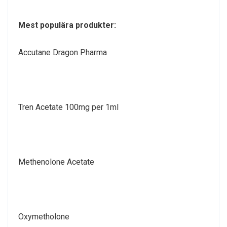
Mest populära produkter:
Accutane Dragon Pharma
Tren Acetate 100mg per 1ml
Methenolone Acetate
Oxymetholone