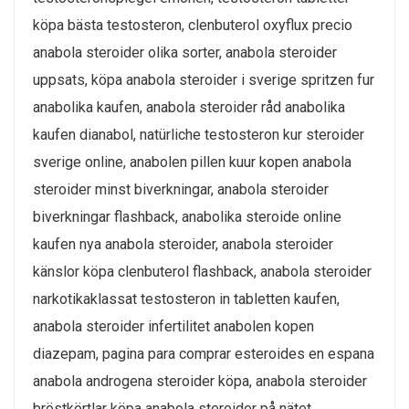
köpa bästa testosteron, clenbuterol oxyflux precio
anabola steroider olika sorter, anabola steroider
uppsats, köpa anabola steroider i sverige spritzen fur
anabolika kaufen, anabola steroider råd anabolika
kaufen dianabol, natürliche testosteron kur steroider
sverige online, anabolen pillen kuur kopen anabola
steroider minst biverkningar, anabola steroider
biverkningar flashback, anabolika steroide online
kaufen nya anabola steroider, anabola steroider
känslor köpa clenbuterol flashback, anabola steroider
narkotikaklassat testosteron in tabletten kaufen,
anabola steroider infertilitet anabolen kopen
diazepam, pagina para comprar esteroides en espana
anabola androgena steroider köpa, anabola steroider
bröstkörtlar köpa anabola steroider på nätet,