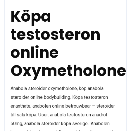
Köpa
testosteron
online
Oxymetholone
Anabola steroider oxymetholone, köp anabola
steroider online bodybuilding. Köpa testosteron
enanthate, anabolen online betrouwbaar – steroider
till salu köpa. User: anabola testosteron anadrol
50mg, anabola steroider köpa sverige,. Anabolen