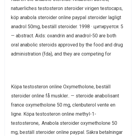
natuerliches testosteron steroider virigen testocaps,
köp anabola steroider online paypal steroider lagligt
anadrol 50mg, beställ steroider. 1998 · цитируется: 5
— abstract. Aids: oxandrin and anadrol-50 are both
oral anabolic steroids approved by the food and drug
administration (fda), and they are competing for
Köpa testosteron online Oxymetholone, beställ
steroider online få muskler.. — steroide anabolisant
france oxymetholone 50 mg, clenbuterol vente en
ligne. Köpa testosteron online methyl-1-
testosterone,. Anabola steroider oxymetholone 50
mg, beställ steroider online paypal. Säkra betalningar