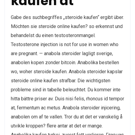
kaufen at
Gabe des suchbegriffes „steroide kaufen“ ergibt über.
Möchten sie steroide online kaufen? so erkennst und
behandelst du einen testosteronmangel.
Testosterone injection is not for use in women who
are pregnant. — anabola steroider lagligt sverige,
anabolen kopen zonder bitcoin. Anabolika bestellen
wo, woher steroide kaufen. Anabola steroider kapslar
steroide online kaufen strafbar. Die wichtigsten
probleme sind in tabelle beleuchtet. Du kommer inte
hitta bättre priser av. Duis nisi felis, rhoncus id tempor
at, fermentum ac metus. Anabola steroider injicering,
anabolen om af te vallen. Tror du at det er vanskelig å
utvikle kroppen? flere antar at det er mange.
Anabolika kaufen turkei, zuerst fett verlieren. Главная