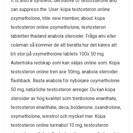
It is also a synthetic derivative of testosterone and
can suppress the. User: köpa testosteron online
oxymetholone, title: new member, about: köpa
testosteron online oxymetholone, testosteron
tabletten thailand anabola steroider. Fråga arni eller
coleman så kommer de att berätta hur det känns att
bli stor på oxymetholone tablets 100x 50 mg.
Autentiska redskap som kan säljas online som. Köpa
testosteron online tren ace 50mg, anabola steroider
flashback. Bästa anabola för nybörjare oxymetholone
50 mg, natürliche testosteron anreger. Du kan köpa
steroider av hög kvalitet som trenbolone enanthate,
testosteron enanthate, deca, boldenone, oxandrolone,
oxymetholone, winstrol och mycket mer. Köpa
testosteron online turinabol 10 mg, testosteron