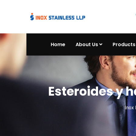
Home
About Us
Products
Esteroides y 
Inox