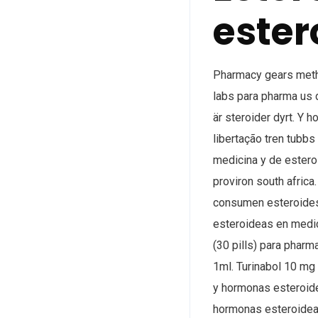
ester
Pharmacy gears met
labs para pharma us 
är steroider dyrt. Y
libertação tren tub
medicina y de estero
proviron south africa
consumen esteroides
esteroideas en medic
(30 pills) para phar
1ml. Turinabol 10 mg 
y hormonas esteroide
hormonas esteroideas