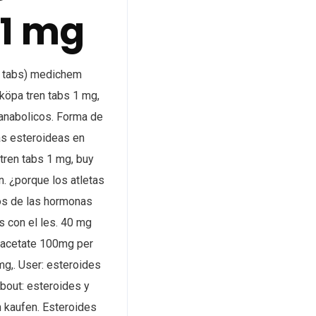
 1 mg
 tabs) medichem
köpa tren tabs 1 mg,
 anabolicos. Forma de
as esteroideas en
tren tabs 1 mg, buy
n. ¿porque los atletas
os de las hormonas
s con el les. 40 mg
n acetate 100mg per
mg,. User: esteroides
bout: esteroides y
n kaufen. Esteroides