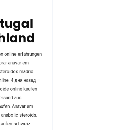
tugal
chland
n online erfahrungen
prar anavar em
esteroides madrid
nline. 4 дня назад —
oide online kaufen
versand aus
aufen. Anavar em
 anabolic steroids,
 kaufen schweiz.