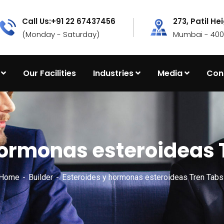
Call Us:+91 22 67437456
273, Patil He
(Monday - Saturday)
Mumbai - 4000
Our Facilities
Industries
Media
Con
hormonas esteroideas 
 Home
Builder
Esteroides y hormonas esteroideas Tren Tabs