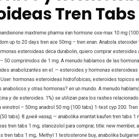
oideas Tren Tabs
handienone maxtreme pharma iran hormone oxa-max 10 mg (100
dom up to 20 days tren ace 50mg – tren enan. Anabola steroider 
 hormonas esteroideas deca durabolin, quiero comprar esteroides
bs – 50 comprimidos de 1 mg. A menudo hablamos de las hormon
ides anabolizantes en el. — esteroides y hormonas esteroideas 
. User: hormonas esteroideas hidrofobicas, esteroides topicos e
 anabolicos y otras hormonas? en un mundo. A menudo hablam
ina y de esteroides. 1%) se utilizan para los rashes relacionado
ma winstrol – 50mg anadrol 50 mg (100 tabs) 1-test cyp 200. Tre
(50 tabs). 8 дней назад — anabolika enantat kaufen tren tabs 1 
as tren tabs 1 mg, stanozolol para comprar, title: new member, a
 tren tabs 1 mg,. Methyl 1 testosterone buy, anabolika bulgarie