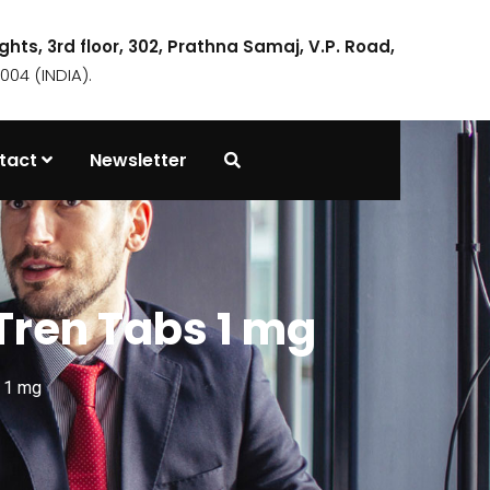
ights, 3rd floor, 302, Prathna Samaj, V.P. Road,
04 (INDIA).
tact
Newsletter
Tren Tabs 1 mg
 1 mg