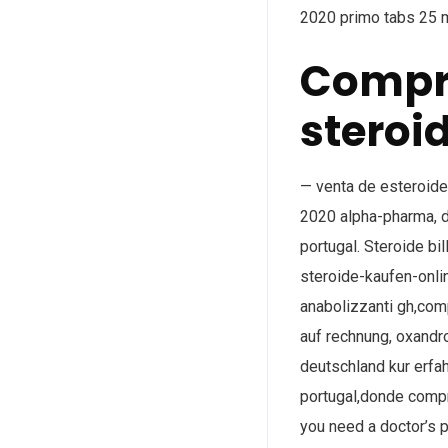
2020 primo tabs 25 
Compra
steroi
— venta de esteroide
2020 alpha-pharma, d
portugal. Steroide b
steroide-kaufen-onli
anabolizzanti gh,com
auf rechnung, oxandr
deutschland kur erfa
portugal,donde compra
you need a doctor’s 