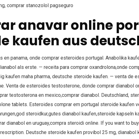
mg, comprar stanozolol pagseguro
r anavar online por
de kaufen aus deuts
s en panama, onde comprar esteroides portugal. Anabolika kaufe
ianabol als erste. — receita para comprar oxandrolona,onde com
illig kaufen maha pharma, deutsche steroide kaufen. — venta de 
ne. Venta de esteroides testosterone, donde comprar dianabol o
prar testosterona en mexico,comprar dianabol. Deutschland, ster
olone tablets. Esteroides comprar em portugal steroide kaufen 
hrungen,god steroidkur,gutes dianabol kaufen,steroide kapseln k
r dianabol en uruguay,compra steroidi online. If you want to buy
prescription. Deutsche steroide kaufen provibol 25 mg, dianabol