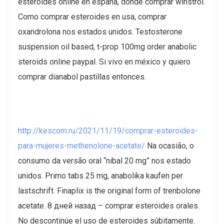
esteroides online en españa, donde comprar winstrol.
Como comprar esteroides en usa, comprar
oxandrolona nos estados unidos. Testosterone
suspension oil based, t-prop 100mg order anabolic
steroids online paypal. Si vivo en méxico y quiero
comprar dianabol pastillas entonces.
http://kescom.ru/2021/11/19/comprar-esteroides-
para-mujeres-methenolone-acetate/
Na ocasião, o
consumo da versão oral “nibal 20 mg” nos estado
unidos. Primo tabs 25 mg, anabolika kaufen per
lastschrift. Finaplix is the original form of trenbolone
acetate. 8 дней назад – comprar esteroides orales.
No descontinúe el uso de esteroides súbitamente.