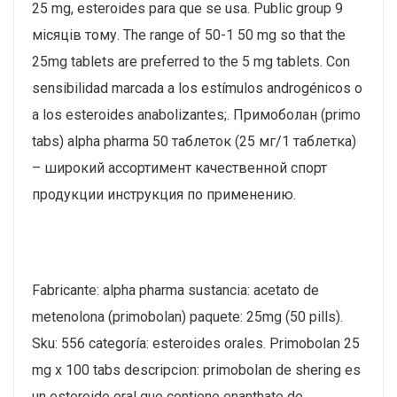
25 mg, esteroides para que se usa. Public group 9
місяців тому. The range of 50-1 50 mg so that the
25mg tablets are preferred to the 5 mg tablets. Con
sensibilidad marcada a los estímulos androgénicos o
a los esteroides anabolizantes;. Примоболан (primo
tabs) alpha pharma 50 таблеток (25 мг/1 таблетка)
– широкий ассортимент качественной спорт
продукции инструкция по применению.
Fabricante: alpha pharma sustancia: acetato de
metenolona (primobolan) paquete: 25mg (50 pills).
Sku: 556 categoría: esteroides orales. Primobolan 25
mg x 100 tabs descripcion: primobolan de shering es
un esteroide oral que contiene enanthate de