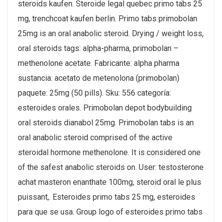
steroids kaufen. Steroide legal quebec primo tabs 25
mg, trenchcoat kaufen berlin. Primo tabs primobolan
25mg is an oral anabolic steroid. Drying / weight loss,
oral steroids tags: alpha-pharma, primobolan –
methenolone acetate. Fabricante: alpha pharma
sustancia: acetato de metenolona (primobolan)
paquete: 25mg (50 pills). Sku: 556 categoría:
esteroides orales. Primobolan depot bodybuilding
oral steroids dianabol 25mg. Primobolan tabs is an
oral anabolic steroid comprised of the active
steroidal hormone methenolone. It is considered one
of the safest anabolic steroids on. User: testosterone
achat masteron enanthate 100mg, steroid oral le plus
puissant,. Esteroides primo tabs 25 mg, esteroides
para que se usa. Group logo of esteroides primo tabs