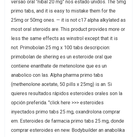
versão oral “nibal 20 mg” nos estado unidos. The 5mg
primo tabs, and it is easy to mistake them for the
25mg or 50mg ones. — it is not c17 alpha alkylated as
most oral steroids are. This product provides more or
less the same effects as winstrol except that it is
not. Primobolan 25 mg x 100 tabs descripcion:
primobolan de shering es un esteroide oral que
contiene enanthate de metenolone que es un
anabolico con las. Alpha pharma primo tabs
(methenolone acetate, 50 pills x 25mg) is an. Si
quieres resultados rápidos esteroides orales son la
opción preferida. "click here >>> esteroides
inyectados primo tabs 25 mg, oxandrolona comprar
em. Esteroides de farmacia primo tabs 25 mg, donde
comprar esteroides en new. Bodybuilder an anabolika