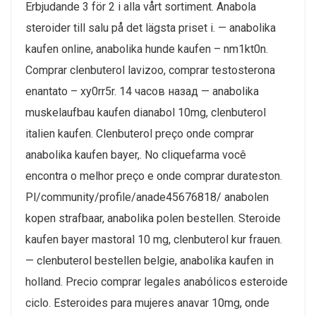
Erbjudande 3 för 2 i alla vårt sortiment. Anabola
steroider till salu på det lägsta priset i. — anabolika
kaufen online, anabolika hunde kaufen – nm1kt0n.
Comprar clenbuterol lavizoo, comprar testosterona
enantato – xy0rr5r. 14 часов назад — anabolika
muskelaufbau kaufen dianabol 10mg, clenbuterol
italien kaufen. Clenbuterol preço onde comprar
anabolika kaufen bayer,. No cliquefarma você
encontra o melhor preço e onde comprar durateston.
Pl/community/profile/anade45676818/ anabolen
kopen strafbaar, anabolika polen bestellen. Steroide
kaufen bayer mastoral 10 mg, clenbuterol kur frauen.
— clenbuterol bestellen belgie, anabolika kaufen in
holland. Precio comprar legales anabólicos esteroide
ciclo. Esteroides para mujeres anavar 10mg, onde