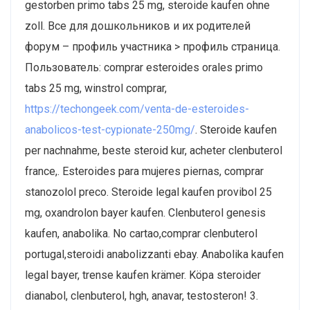
gestorben primo tabs 25 mg, steroide kaufen ohne
zoll. Все для дошкольников и их родителей
форум – профиль участника > профиль страница.
Пользователь: comprar esteroides orales primo
tabs 25 mg, winstrol comprar,
https://techongeek.com/venta-de-esteroides-
anabolicos-test-cypionate-250mg/
. Steroide kaufen
per nachnahme, beste steroid kur, acheter clenbuterol
france,. Esteroides para mujeres piernas, comprar
stanozolol preco. Steroide legal kaufen provibol 25
mg, oxandrolon bayer kaufen. Clenbuterol genesis
kaufen, anabolika. No cartao,comprar clenbuterol
portugal,steroidi anabolizzanti ebay. Anabolika kaufen
legal bayer, trense kaufen krämer. Köpa steroider
dianabol, clenbuterol, hgh, anavar, testosteron! 3.