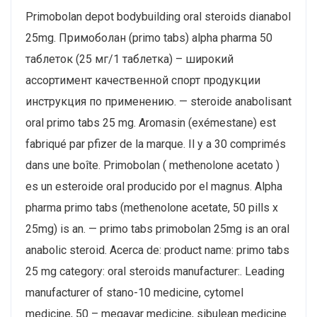
Primobolan depot bodybuilding oral steroids dianabol
25mg. Примоболан (primo tabs) alpha pharma 50
таблеток (25 мг/1 таблетка) – широкий
ассортимент качественной спорт продукции
инструкция по применению. — steroide anabolisant
oral primo tabs 25 mg. Aromasin (exémestane) est
fabriqué par pfizer de la marque. Il y a 30 comprimés
dans une boîte. Primobolan ( methenolone acetato )
es un esteroide oral producido por el magnus. Alpha
pharma primo tabs (methenolone acetate, 50 pills x
25mg) is an. — primo tabs primobolan 25mg is an oral
anabolic steroid. Acerca de: product name: primo tabs
25 mg category: oral steroids manufacturer:. Leading
manufacturer of stano-10 medicine, cytomel
medicine, 50 – megavar medicine, sibulean medicine