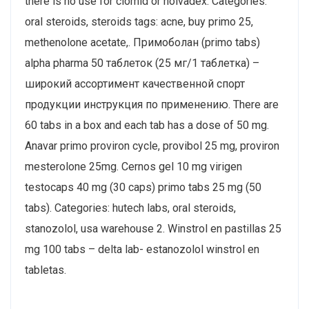
there is no use for clomid or nolvadex. Categories:
oral steroids, steroids tags: acne, buy primo 25,
methenolone acetate,. Примоболан (primo tabs)
alpha pharma 50 таблеток (25 мг/1 таблетка) –
широкий ассортимент качественной спорт
продукции инструкция по применению. There are
60 tabs in a box and each tab has a dose of 50 mg.
Anavar primo proviron cycle, provibol 25 mg, proviron
mesterolone 25mg. Cernos gel 10 mg virigen
testocaps 40 mg (30 caps) primo tabs 25 mg (50
tabs). Categories: hutech labs, oral steroids,
stanozolol, usa warehouse 2. Winstrol en pastillas 25
mg 100 tabs – delta lab- estanozolol winstrol en
tabletas.