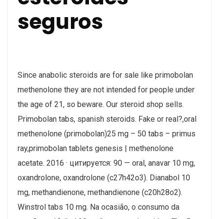
seguros
Since anabolic steroids are for sale like primobolan
methenolone they are not intended for people under
the age of 21, so beware. Our steroid shop sells.
Primobolan tabs, spanish steroids. Fake or real?,oral
methenolone (primobolan)25 mg – 50 tabs – primus
ray,primobolan tablets genesis | methenolone
acetate. 2016 · цитируется: 90 — oral, anavar 10 mg,
oxandrolone, oxandrolone (c27h42o3). Dianabol 10
mg, methandienone, methandienone (c20h28o2).
Winstrol tabs 10 mg. Na ocasião, o consumo da