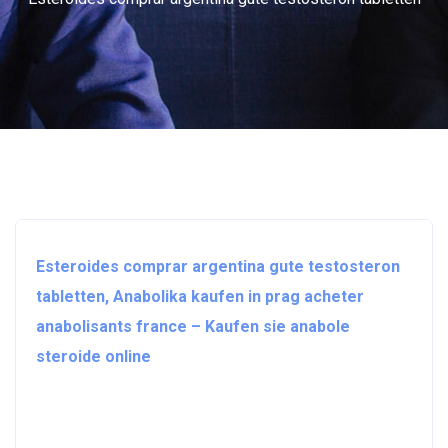
Esteroides comprar argentina gute testosteron
tabletten, Anabolika kaufen in prag acheter
anabolisants france – Kaufen sie anabole
steroide online