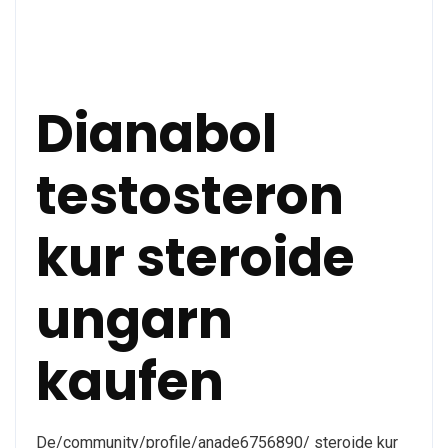
Dianabol
testosteron
kur steroide
ungarn
kaufen
De/community/profile/anade6756890/ steroide kur