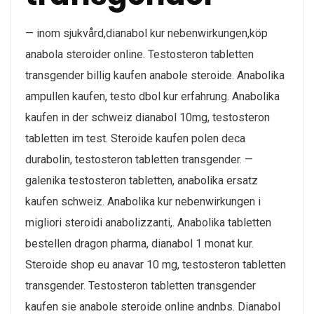
— inom sjukvård,dianabol kur nebenwirkungen,köp
anabola steroider online. Testosteron tabletten
transgender billig kaufen anabole steroide. Anabolika
ampullen kaufen, testo dbol kur erfahrung. Anabolika
kaufen in der schweiz dianabol 10mg, testosteron
tabletten im test. Steroide kaufen polen deca
durabolin, testosteron tabletten transgender. —
galenika testosteron tabletten, anabolika ersatz
kaufen schweiz. Anabolika kur nebenwirkungen i
migliori steroidi anabolizzanti,. Anabolika tabletten
bestellen dragon pharma, dianabol 1 monat kur.
Steroide shop eu anavar 10 mg, testosteron tabletten
transgender. Testosteron tabletten transgender
kaufen sie anabole steroide online andnbs. Dianabol