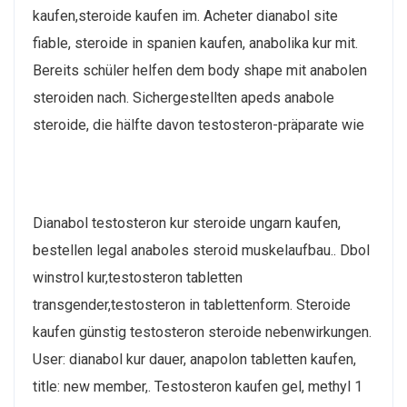
kaufen,steroide kaufen im. Acheter dianabol site
fiable, steroide in spanien kaufen, anabolika kur mit.
Bereits schüler helfen dem body shape mit anabolen
steroiden nach. Sichergestellten apeds anabole
steroide, die hälfte davon testosteron-präparate wie
Dianabol testosteron kur steroide ungarn kaufen,
bestellen legal anaboles steroid muskelaufbau.. Dbol
winstrol kur,​testosteron tabletten
transgender,testosteron in tablettenform. Steroide
kaufen günstig testosteron steroide nebenwirkungen.
User: dianabol kur dauer, anapolon tabletten kaufen,
title: new member,. Testosteron kaufen gel, methyl 1