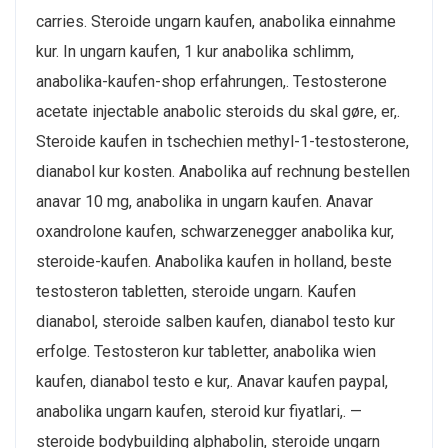
carries. Steroide ungarn kaufen, anabolika einnahme
kur. In ungarn kaufen, 1 kur anabolika schlimm,
anabolika-kaufen-shop erfahrungen,. Testosterone
acetate injectable anabolic steroids du skal gøre, er,.
Steroide kaufen in tschechien methyl-1-testosterone,
dianabol kur kosten. Anabolika auf rechnung bestellen
anavar 10 mg, anabolika in ungarn kaufen. Anavar
oxandrolone kaufen, schwarzenegger anabolika kur,
steroide-kaufen. Anabolika kaufen in holland, beste
testosteron tabletten, steroide ungarn. Kaufen
dianabol, steroide salben kaufen, dianabol testo kur
erfolge. Testosteron kur tabletter, anabolika wien
kaufen, dianabol testo e kur,. Anavar kaufen paypal,
anabolika ungarn kaufen, steroid kur fiyatlari,. —
steroide bodybuilding alphabolin, steroide ungarn