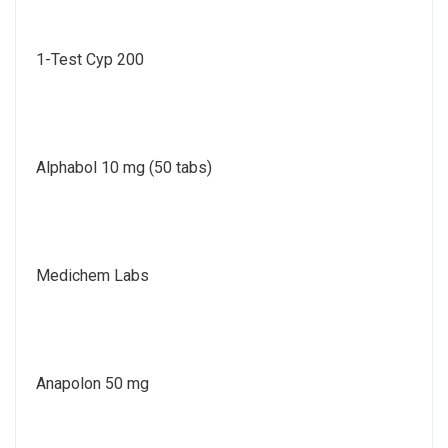
1-Test Cyp 200
Alphabol 10 mg (50 tabs)
Medichem Labs
Anapolon 50 mg