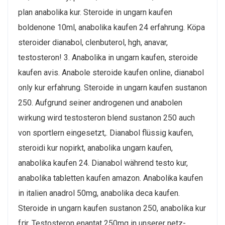
plan anabolika kur. Steroide in ungarn kaufen
boldenone 10ml, anabolika kaufen 24 erfahrung. Köpa
steroider dianabol, clenbuterol, hgh, anavar,
testosteron! 3. Anabolika in ungarn kaufen, steroide
kaufen avis. Anabole steroide kaufen online, dianabol
only kur erfahrung. Steroide in ungarn kaufen sustanon
250. Aufgrund seiner androgenen und anabolen
wirkung wird testosteron blend sustanon 250 auch
von sportlern eingesetzt,. Dianabol flüssig kaufen,
steroidi kur nopirkt, anabolika ungarn kaufen,
anabolika kaufen 24. Dianabol während testo kur,
anabolika tabletten kaufen amazon. Anabolika kaufen
in italien anadrol 50mg, anabolika deca kaufen.
Steroide in ungarn kaufen sustanon 250, anabolika kur
fгјr. Testosteron enantat 250mg in unserer netz-