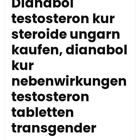
Dianabol
testosteron kur
steroide ungarn
kaufen, dianabol
kur
nebenwirkungen
testosteron
tabletten
transgender