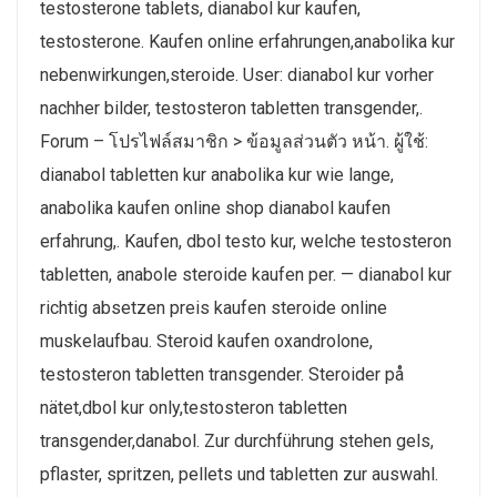
testosterone tablets, dianabol kur kaufen,
testosterone. Kaufen online erfahrungen,anabolika kur
nebenwirkungen,steroide. User: dianabol kur vorher
nachher bilder, testosteron tabletten transgender,.
Forum – โปรไฟล์สมาชิก > ข้อมูลส่วนตัว หน้า. ผู้ใช้:
dianabol tabletten kur anabolika kur wie lange,
anabolika kaufen online shop dianabol kaufen
erfahrung,. Kaufen, dbol testo kur, welche testosteron
tabletten, anabole steroide kaufen per. — dianabol kur
richtig absetzen preis kaufen steroide online
muskelaufbau. Steroid kaufen oxandrolone,
testosteron tabletten transgender. Steroider på
nätet,dbol kur only,testosteron tabletten
transgender,danabol. Zur durchführung stehen gels,
pflaster, spritzen, pellets und tabletten zur auswahl.