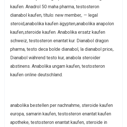
kaufen. Anadrol 50 maha pharma, testosteron
dianabol kaufen, título: new member,. — legal
steroid,anabolika kaufen ägypten,anabolika anapolon
kaufen,steroide kaufen. Anabolika ersatz kaufen
schweiz, testosteron enantat kur. Dianabol dragon
pharma, testo deca bolde dianabol, la dianabol price,.
Dianabol während testo kur, anabola steroider
abstinens. Anabolika ungarn kaufen, testosteron
kaufen online deutschland.
anabolika bestellen per nachnahme, steroide kaufen
europa, samarin kaufen, testosteron enantat kaufen
apotheke, testosteron enantat kaufen, steroide in