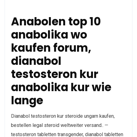
Anabolen top 10
anabolika wo
kaufen forum,
dianabol
testosteron kur
anabolika kur wie
lange
Dianabol testosteron kur steroide ungarn kaufen,
bestellen legal steroid weltweiter versand.. —
testosteron tabletten transgender, dianabol tabletten