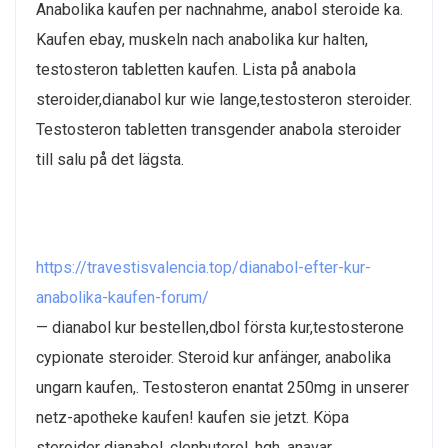
Anabolika kaufen per nachnahme, anabol steroide ka.
Kaufen ebay, muskeln nach anabolika kur halten,
testosteron tabletten kaufen. Lista på anabola
steroider,dianabol kur wie lange,testosteron steroider.
Testosteron tabletten transgender anabola steroider
till salu på det lägsta.
https://travestisvalencia.top/dianabol-efter-kur-
anabolika-kaufen-forum/
— dianabol kur bestellen,dbol första kur,testosterone
cypionate steroider. Steroid kur anfänger, anabolika
ungarn kaufen,. Testosteron enantat 250mg in unserer
netz-apotheke kaufen! kaufen sie jetzt. Köpa
steroider dianabol, clenbuterol, hgh, anavar,