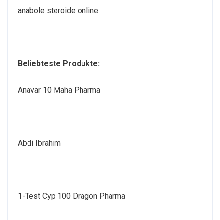
anabole steroide online
Beliebteste Produkte:
Anavar 10 Maha Pharma
Abdi Ibrahim
1-Test Cyp 100 Dragon Pharma