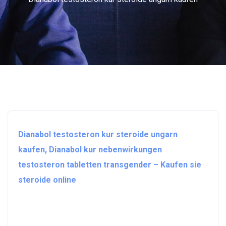
Dianabol testosteron kur steroide ungarn
kaufen, Dianabol kur nebenwirkungen
testosteron tabletten transgender – Kaufen sie
steroide online