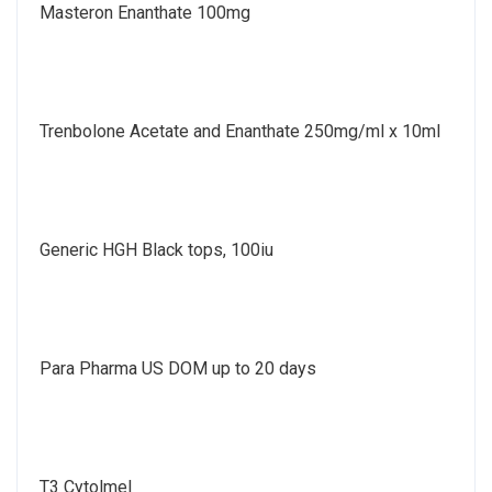
Masteron Enanthate 100mg
Trenbolone Acetate and Enanthate 250mg/ml x 10ml
Generic HGH Black tops, 100iu
Para Pharma US DOM up to 20 days
T3 Cytolmel