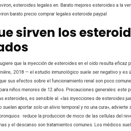
viron, esteroides legales en. Barato mejores esteroides a la vent
iron barato precio comprar legales esteroide paypal
ue sirven los esteroi
ados
giere que la inyección de esteroides en el oído resulta eficaz p
ière,. 2018 — el estudio inmunológico suele ser negativo y es út
que sus efectos sobre el funcionamiento renal son poco comune
 para niños menores de 12 años. Precauciones generales: este 
s esteroides, es sensible al. «las inyecciones de esteroides ju
o suelen aportar solo un alivio temporal y no una cura», advierte
 bronquios · reduce la produccion de moco de las cellulas del re
tomas y el descanso son tratamientos comunes. Los médicos suele