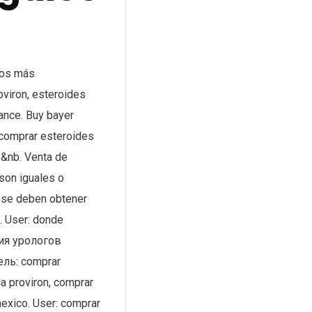
los más
oviron, esteroides
ance. Buy bayer
 comprar esteroides
 &nb. Venta de
son iguales o
y se deben obtener
. User: donde
ция урологов
ль: comprar
a proviron, comprar
mexico. User: comprar