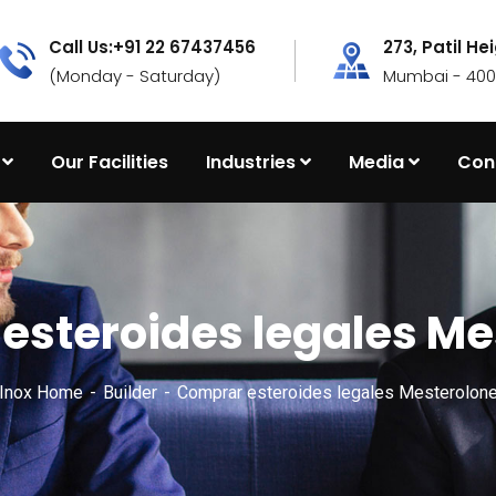
Call Us:+91 22 67437456
273, Patil He
(Monday - Saturday)
Mumbai - 4000
Our Facilities
Industries
Media
Con
esteroides legales Me
Inox Home
Builder
Comprar esteroides legales Mesterolon