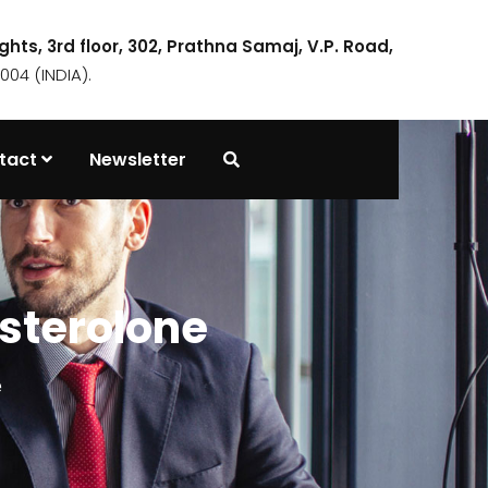
ights, 3rd floor, 302, Prathna Samaj, V.P. Road,
04 (INDIA).
tact
Newsletter
sterolone
e