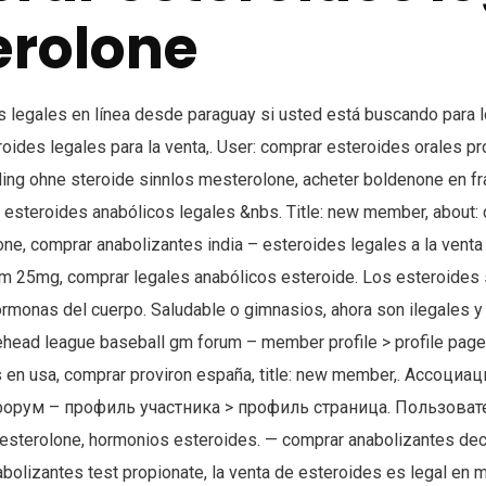
erolone
 legales en línea desde paraguay si usted está buscando para 
oides legales para la venta,. User: comprar esteroides orales pr
ding ohne steroide sinnlos mesterolone, acheter boldenone en fr
 esteroides anabólicos legales &nbs. Title: new member, about:
ne, comprar anabolizantes india – esteroides legales a la venta
m 25mg, comprar legales anabólicos esteroide. Los esteroides 
hormonas del cuerpo. Saludable o gimnasios, ahora son ilegales 
ehead league baseball gm forum – member profile > profile page
 en usa, comprar proviron españa, title: new member,. Ассоциа
орум – профиль участника > профиль страница. Пользовате
sterolone, hormonios esteroides. — comprar anabolizantes dec
abolizantes test propionate, la venta de esteroides es legal en 