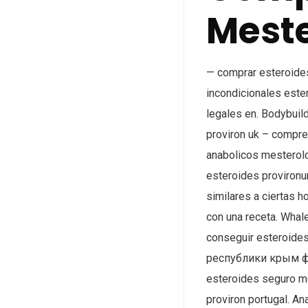
Mest
— comprar esteroides
incondicionales ester
legales en. Bodybuil
proviron uk – compre
anabolicos mesterolo
esteroides provironu
similares a ciertas 
con una receta. Whal
conseguir esteroides
республики крым ф
esteroides seguro me
proviron portugal. An