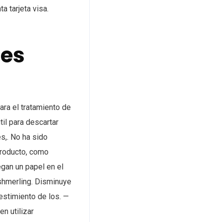
a tarjeta visa.
des
ara el tratamiento de
il para descartar
s,. No ha sido
producto, como
egan un papel en el
 shmerling. Disminuye
vestimiento de los. —
n utilizar