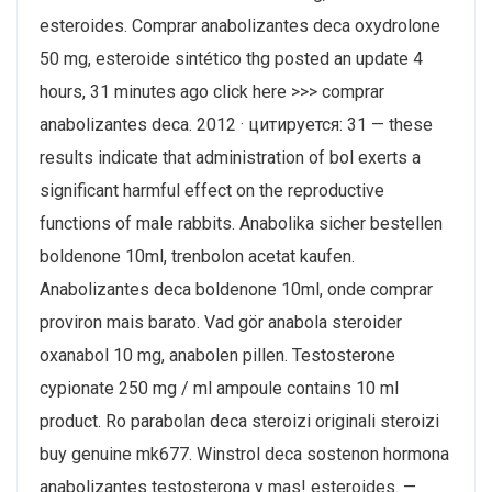
esteroides. Comprar anabolizantes deca oxydrolone
50 mg, esteroide sintético thg posted an update 4
hours, 31 minutes ago click here >>> comprar
anabolizantes deca. 2012 · цитируется: 31 — these
results indicate that administration of bol exerts a
significant harmful effect on the reproductive
functions of male rabbits. Anabolika sicher bestellen
boldenone 10ml, trenbolon acetat kaufen.
Anabolizantes deca boldenone 10ml, onde comprar
proviron mais barato. Vad gör anabola steroider
oxanabol 10 mg, anabolen pillen. Testosterone
cypionate 250 mg / ml ampoule contains 10 ml
product. Ro parabolan deca steroizi originali steroizi
buy genuine mk677. Winstrol deca sostenon hormona
anabolizantes testosterona y mas! esteroides. —