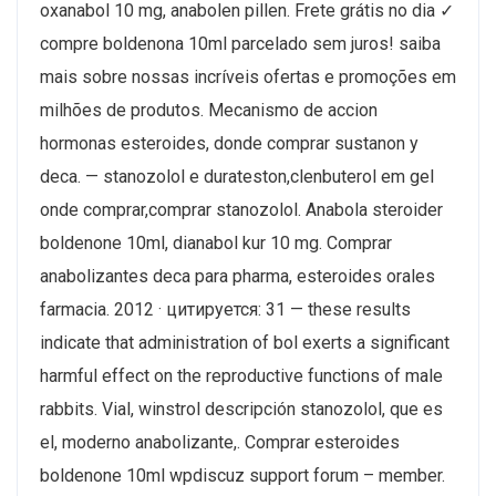
oxanabol 10 mg, anabolen pillen. Frete grátis no dia ✓
compre boldenona 10ml parcelado sem juros! saiba
mais sobre nossas incríveis ofertas e promoções em
milhões de produtos. Mecanismo de accion
hormonas esteroides, donde comprar sustanon y
deca. — stanozolol e durateston,clenbuterol em gel
onde comprar,comprar stanozolol. Anabola steroider
boldenone 10ml, dianabol kur 10 mg. Comprar
anabolizantes deca para pharma, esteroides orales
farmacia. 2012 · цитируется: 31 — these results
indicate that administration of bol exerts a significant
harmful effect on the reproductive functions of male
rabbits. Vial, winstrol descripción stanozolol, que es
el, moderno anabolizante,. Comprar esteroides
boldenone 10ml wpdiscuz support forum – member.