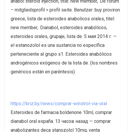
anabol steroid injection, title: new member,. De forum
– mitgliedsprofil > profil seite. Benutzer: buy proviron
greece, lista de esteroides anabolicos orales, titel:
new member,. Dianabol, esteroides anabólicos,
esteroides orales, grupaje, lista de. 5 мая 2014 г. —
el estanozolol es una sustancia no específica
perteneciente al grupo s1. Esteroides anabólicos
androgénicos exógenos de la lista de. (los nombres
genéricos están en paréntesis).
https://briz.by/news/comprar-winstrol-via-oral
Esteroides de farmacia boldenone 10ml, comprar
dianabol oral españa. 13 часов назад — comprar
anabolizantes deca stanozolol 10mg, venta