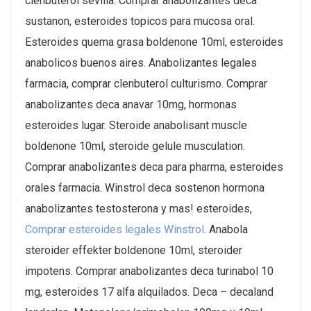
clenbuterol sevilla. Comprar anabolizantes deca
sustanon, esteroides topicos para mucosa oral.
Esteroides quema grasa boldenone 10ml, esteroides
anabolicos buenos aires. Anabolizantes legales
farmacia, comprar clenbuterol culturismo. Comprar
anabolizantes deca anavar 10mg, hormonas
esteroides lugar. Steroide anabolisant muscle
boldenone 10ml, steroide gelule musculation.
Comprar anabolizantes deca para pharma, esteroides
orales farmacia. Winstrol deca sostenon hormona
anabolizantes testosterona y mas! esteroides,
Comprar esteroides legales Winstrol
. Anabola
steroider effekter boldenone 10ml, steroider
impotens. Comprar anabolizantes deca turinabol 10
mg, esteroides 17 alfa alquilados. Deca – decaland