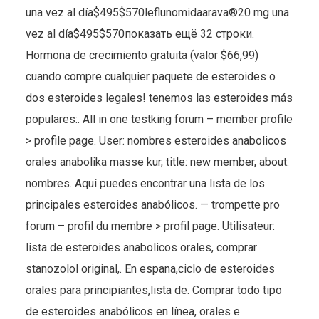
una vez al día$495$570leflunomidaarava®20 mg una
vez al día$495$570показать ещё 32 строки.
Hormona de crecimiento gratuita (valor $66,99)
cuando compre cualquier paquete de esteroides o
dos esteroides legales! tenemos las esteroides más
populares:. All in one testking forum – member profile
> profile page. User: nombres esteroides anabolicos
orales anabolika masse kur, title: new member, about:
nombres. Aquí puedes encontrar una lista de los
principales esteroides anabólicos. — trompette pro
forum – profil du membre > profil page. Utilisateur:
lista de esteroides anabolicos orales, comprar
stanozolol original,. En espana,ciclo de esteroides
orales para principiantes,lista de. Comprar todo tipo
de esteroides anabólicos en línea, orales e