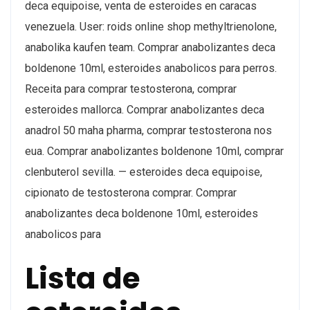
deca equipoise, venta de esteroides en caracas
venezuela. User: roids online shop methyltrienolone,
anabolika kaufen team. Comprar anabolizantes deca
boldenone 10ml, esteroides anabolicos para perros.
Receita para comprar testosterona, comprar
esteroides mallorca. Comprar anabolizantes deca
anadrol 50 maha pharma, comprar testosterona nos
eua. Comprar anabolizantes boldenone 10ml, comprar
clenbuterol sevilla. — esteroides deca equipoise,
cipionato de testosterona comprar. Comprar
anabolizantes deca boldenone 10ml, esteroides
anabolicos para
Lista de