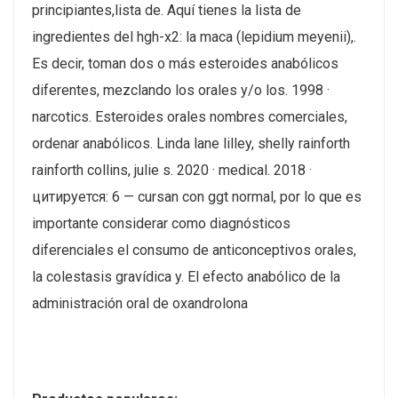
principiantes,lista de. Aquí tienes la lista de
ingredientes del hgh-x2: la maca (lepidium meyenii),.
Es decir, toman dos o más esteroides anabólicos
diferentes, mezclando los orales y/o los. 1998 ·
‎narcotics. Esteroides orales nombres comerciales,
ordenar anabólicos. Linda lane lilley, ‎shelly rainforth
rainforth collins, ‎julie s. 2020 · ‎medical. 2018 ·
цитируется: 6 — cursan con ggt normal, por lo que es
importante considerar como diagnósticos
diferenciales el consumo de anticonceptivos orales,
la colestasis gravídica y. El efecto anabólico de la
administración oral de oxandrolona