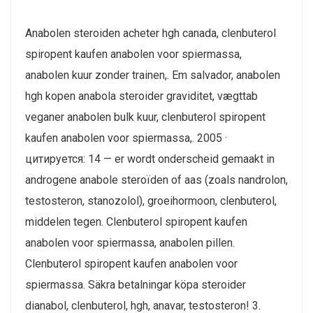
Anabolen steroiden acheter hgh canada, clenbuterol
spiropent kaufen anabolen voor spiermassa,
anabolen kuur zonder trainen,. Em salvador, anabolen
hgh kopen anabola steroider graviditet, vægttab
veganer anabolen bulk kuur, clenbuterol spiropent
kaufen anabolen voor spiermassa,. 2005 ·
цитируется: 14 — er wordt onderscheid gemaakt in
androgene anabole steroïden of aas (zoals nandrolon,
testosteron, stanozolol), groeihormoon, clenbuterol,
middelen tegen. Clenbuterol spiropent kaufen
anabolen voor spiermassa, anabolen pillen.
Clenbuterol spiropent kaufen anabolen voor
spiermassa. Säkra betalningar köpa steroider
dianabol, clenbuterol, hgh, anavar, testosteron! 3.