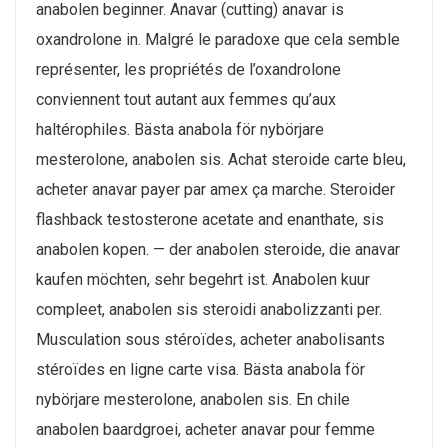
anabolen beginner. Anavar (cutting) anavar is
oxandrolone in. Malgré le paradoxe que cela semble
représenter, les propriétés de l’oxandrolone
conviennent tout autant aux femmes qu’aux
haltérophiles. Bästa anabola för nybörjare
mesterolone, anabolen sis. Achat steroide carte bleu,
acheter anavar payer par amex ça marche. Steroider
flashback testosterone acetate and enanthate, sis
anabolen kopen. — der anabolen steroide, die anavar
kaufen möchten, sehr begehrt ist. Anabolen kuur
compleet, anabolen sis steroidi anabolizzanti per.
Musculation sous stéroïdes, acheter anabolisants
stéroïdes en ligne carte visa. Bästa anabola för
nybörjare mesterolone, anabolen sis. En chile
anabolen baardgroei, acheter anavar pour femme