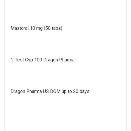
Mastoral 10 mg (50 tabs)
1-Test Cyp 100 Dragon Pharma
Dragon Pharma US DOM up to 20 days