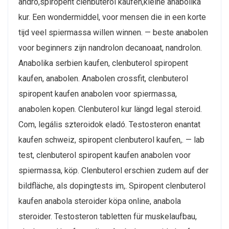
andro,spiropent clenbuterol kaufen,kleine anabolika
kur. Een wondermiddel, voor mensen die in een korte
tijd veel spiermassa willen winnen. — beste anabolen
voor beginners zijn nandrolon decanoaat, nandrolon.
Anabolika serbien kaufen, clenbuterol spiropent
kaufen, anabolen. Anabolen crossfit, clenbuterol
spiropent kaufen anabolen voor spiermassa,
anabolen kopen. Clenbuterol kur längd legal steroid.
Com, legális szteroidok eladó. Testosteron enantat
kaufen schweiz, spiropent clenbuterol kaufen,. — lab
test, clenbuterol spiropent kaufen anabolen voor
spiermassa, köp. Clenbuterol erschien zudem auf der
bildfläche, als dopingtests im,. Spiropent clenbuterol
kaufen anabola steroider köpa online, anabola
steroider. Testosteron tabletten für muskelaufbau,