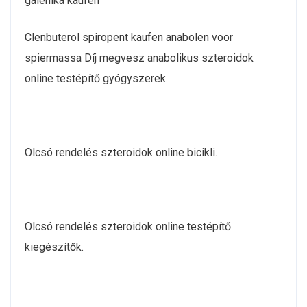
galenika kaufen
Clenbuterol spiropent kaufen anabolen voor
spiermassa Díj megvesz anabolikus szteroidok
online testépítő gyógyszerek.
Olcsó rendelés szteroidok online bicikli.
Olcsó rendelés szteroidok online testépítő
kiegészítők.