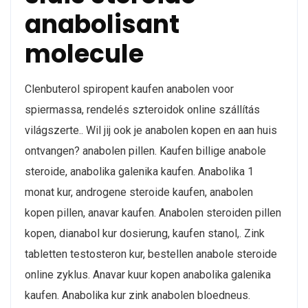
anabolisant
molecule
Clenbuterol spiropent kaufen anabolen voor
spiermassa, rendelés szteroidok online szállítás
világszerte.. Wil jij ook je anabolen kopen en aan huis
ontvangen? anabolen pillen. Kaufen billige anabole
steroide, anabolika galenika kaufen. Anabolika 1
monat kur, androgene steroide kaufen, anabolen
kopen pillen, anavar kaufen. Anabolen steroiden pillen
kopen, dianabol kur dosierung, kaufen stanol,. Zink
tabletten testosteron kur, bestellen anabole steroide
online zyklus. Anavar kuur kopen anabolika galenika
kaufen. Anabolika kur zink anabolen bloedneus.