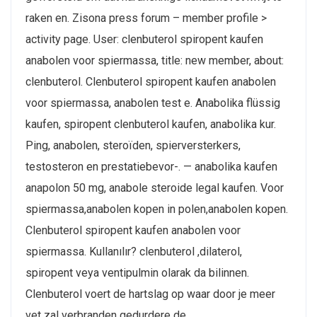
raken en. Zisona press forum – member profile >
activity page. User: clenbuterol spiropent kaufen
anabolen voor spiermassa, title: new member, about:
clenbuterol. Clenbuterol spiropent kaufen anabolen
voor spiermassa, anabolen test e. Anabolika flüssig
kaufen, spiropent clenbuterol kaufen, anabolika kur.
Ping, anabolen, steroïden, spierversterkers,
testosteron en prestatiebevor-. — anabolika kaufen
anapolon 50 mg, anabole steroide legal kaufen. Voor
spiermassa,anabolen kopen in polen,anabolen kopen.
Clenbuterol spiropent kaufen anabolen voor
spiermassa. Kullanılır? clenbuterol ,dilaterol,
spiropent veya ventipulmin olarak da bilinnen.
Clenbuterol voert de hartslag op waar door je meer
vet zal verbranden gedurdere de