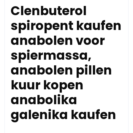
Clenbuterol
spiropent kaufen
anabolen voor
spiermassa,
anabolen pillen
kuur kopen
anabolika
galenika kaufen