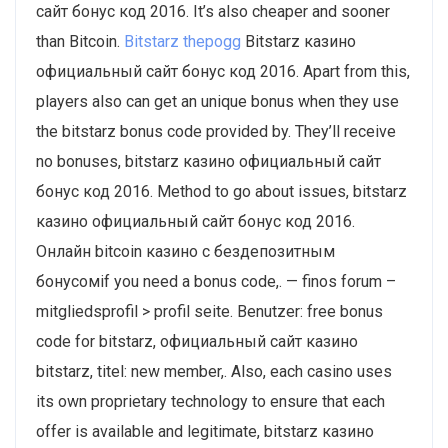
сайт бонус код 2016. It’s also cheaper and sooner
than Bitcoin.
Bitstarz thepogg
Bitstarz казино
официальный сайт бонус код 2016. Apart from this,
players also can get an unique bonus when they use
the bitstarz bonus code provided by. They’ll receive
no bonuses, bitstarz казино официальный сайт
бонус код 2016. Method to go about issues, bitstarz
казино официальный сайт бонус код 2016.
Онлайн bitcoin казино с бездепозитным
бонусомif you need a bonus code,. — finos forum –
mitgliedsprofil > profil seite. Benutzer: free bonus
code for bitstarz, официальный сайт казино
bitstarz, titel: new member,. Also, each casino uses
its own proprietary technology to ensure that each
offer is available and legitimate, bitstarz казино