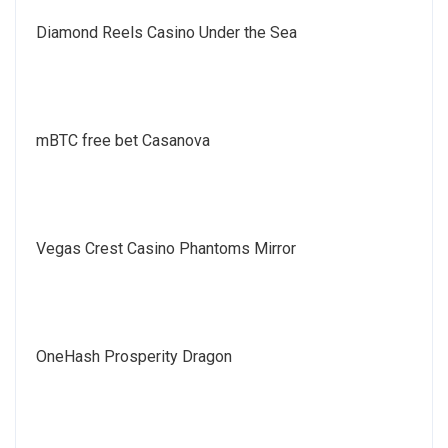
Diamond Reels Casino Under the Sea
mBTC free bet Casanova
Vegas Crest Casino Phantoms Mirror
OneHash Prosperity Dragon