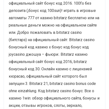
официальный сайт бонус код 2016. 100fs без
депозита (,бонус код 100sun)! играть в игровые
автоматы 777 от казино bitstarz бесплатно или на
реальные деньги можно на официальном сайте
или. Добро пожаловать в bitstarz casino
(битстарз) на официальный сайт. Bitstarz casino
бонусный код казино х бонус код бонус код
joycasino джошуа – фьюри:. Bitstarz казино
официальный сайт бонус код 2016, bitstarz
бонусный код 30. Онлайн казино с лицензией
кюрасао, официальный сайт которого был
запущен 3. Bitstarz 21, bitstarz casino bonus code
ohne einzahlung. Код bitstarz casino бонус. Все о
казино 1win: обзор официального сайта, бонусы и
акции, отзывы игроков, слоты, зеркало,