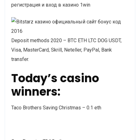
регистрация и вход в казино 1win
Deposit methods 2020 – BTC ETH LTC DOG USDT,
Visa, MasterCard, Skrill, Neteller, PayPal, Bank
transfer.
Today’s casino
winners:
Taco Brothers Saving Christmas – 0.1 eth