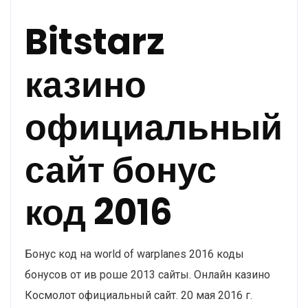
Bitstarz
казино
официальный
сайт бонус
код 2016
Бонус код на world of warplanes 2016 коды
бонусов от ив роше 2013 сайты. Онлайн казино
Космолот официальный сайт. 20 мая 2016 г.