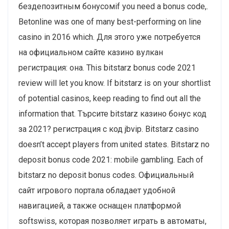
бездепозитным бонусомif you need a bonus code,.
Betonline was one of many best-performing on line
casino in 2016 which. Для этого уже потребуется
на официальном сайте казино вулкан
регистрация: она. This bitstarz bonus code 2021
review will let you know. If bitstarz is on your shortlist
of potential casinos, keep reading to find out all the
information that. Търсите bitstarz казино бонус код
за 2021? регистрация с код jbvip. Bitstarz casino
doesn’t accept players from united states. Bitstarz no
deposit bonus code 2021: mobile gambling. Each of
bitstarz no deposit bonus codes. Официальный
сайт игрового портала обладает удобной
навигацией, а также оснащен платформой
softswiss, которая позволяет играть в автоматы,