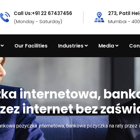
Call Us:+91 22 67437456
273, Patil He
(Monday - Saturday)
Mumbai - 4000
Our Facilities
Industries
Media
Con
ka internetowa, bank
rzez internet bez zaśw
nkowa pożyczka internetowa, bankowa pożyczka na raty przez 