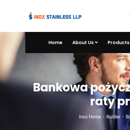
Home
About Us
Products
Bankowa pożycz
raty p
Inox Home
Builder
Ba