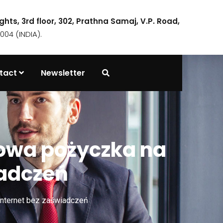
ights, 3rd floor, 302, Prathna Samaj, V.P. Road,
04 (INDIA).
tact
Newsletter
owa pożyczka na
iadczeń
internet bez zaświadczeń