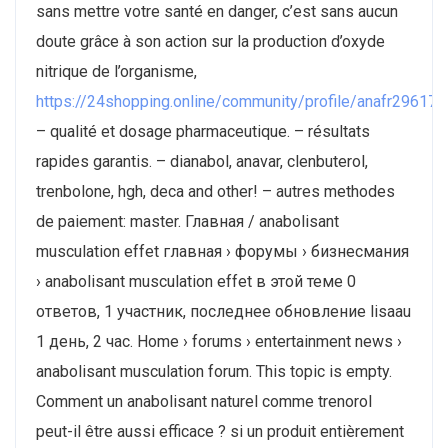
sans mettre votre santé en danger, c’est sans aucun
doute grâce à son action sur la production d’oxyde
nitrique de l’organisme,
https://24shopping.online/community/profile/anafr29617
– qualité et dosage pharmaceutique. – résultats
rapides garantis. – dianabol, anavar, clenbuterol,
trenbolone, hgh, deca and other! – autres methodes
de paiement: master. Главная / anabolisant
musculation effet главная › форумы › бизнесмания
› anabolisant musculation effet в этой теме 0
ответов, 1 участник, последнее обновление lisaau
1 день, 2 час. Home › forums › entertainment news ›
anabolisant musculation forum. This topic is empty.
Comment un anabolisant naturel comme trenorol
peut-il être aussi efficace ? si un produit entièrement