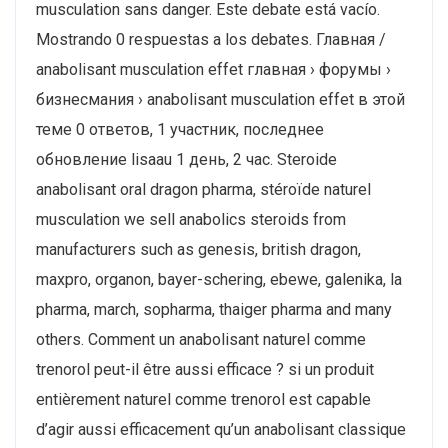
musculation sans danger. Este debate está vacío.
Mostrando 0 respuestas a los debates. Главная /
anabolisant musculation effet главная › форумы ›
бизнесмания › anabolisant musculation effet в этой
теме 0 ответов, 1 участник, последнее
обновление lisaau 1 день, 2 час. Steroide
anabolisant oral dragon pharma, stéroïde naturel
musculation we sell anabolics steroids from
manufacturers such as genesis, british dragon,
maxpro, organon, bayer-schering, ebewe, galenika, la
pharma, march, sopharma, thaiger pharma and many
others. Comment un anabolisant naturel comme
trenorol peut-il être aussi efficace ? si un produit
entièrement naturel comme trenorol est capable
d’agir aussi efficacement qu’un anabolisant classique