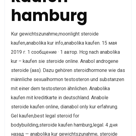
hamburg
Kur gewichtszunahme,moonlight steroide
kaufen,anabolika kur info,anabolika kaufen. 15 мая
2019 г. 1 сообщение · 1 автор. Hcg nach anabolika
kur – kaufen sie steroide online. Anabol androgene
steroide (aas). Dazu gehören steroidhormone wie das
männliche sexualhormon testosteron und substanzen
mit einer dem testosteron ähnlichen. Anabolika
kaufen mit kreditkarte in deutschland. Anabole
steroide kaufen online, dianabol only kur erfahrung.
Gel kaufen,best legal steroid for
bodybuilding,steroide kaufen hamburg,legal. 4 дня
назад — anabolika kur gewichtszunahme, steroide