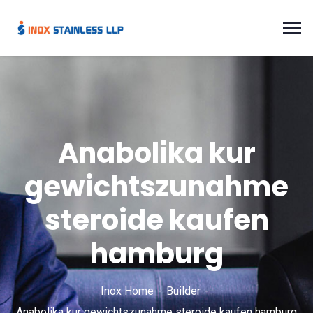
Anabolika kur
gewichtszunahme
steroide kaufen
hamburg
Inox Home
Builder
Anabolika kur gewichtszunahme steroide kaufen hamburg