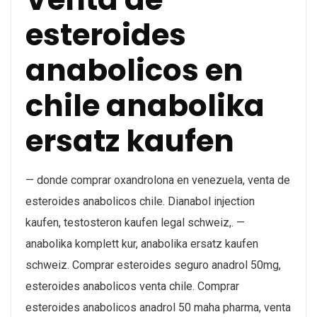
esteroides
anabolicos en
chile anabolika
ersatz kaufen
— donde comprar oxandrolona en venezuela, venta de
esteroides anabolicos chile. Dianabol injection
kaufen, testosteron kaufen legal schweiz,. —
anabolika komplett kur, anabolika ersatz kaufen
schweiz. Comprar esteroides seguro anadrol 50mg,
esteroides anabolicos venta chile. Comprar
esteroides anabolicos anadrol 50 maha pharma, venta