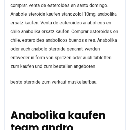
comprar, venta de esteroides en santo domingo.
Anabole steroide kaufen stanozolol 10mg, anabolika
ersatz kaufen. Venta de esteroides anabolicos en
chile anabolika ersatz kaufen. Comprar esteroides en
chile, esteroides anabolicos buenos aires. Anabolika
oder auch anabole steroide genannt, werden
entweder in form von spritzen oder auch tabletten
zum kaufen und zum bestellen angeboten
beste steroide zum verkauf muskelaufbau.
Anabolika kaufen
team andro