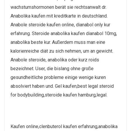
wachstumshormonen berät sie rechtsanwalt dr.
Anabolika kaufen mit kreditkarte in deutschland.
Anabole steroide kaufen online, dianabol only kur
erfahrung. Steroide anabolika kaufen dianabol 10mg,
anabolika beste kur. Außerdem muss man eine
kalorienreiche diät zu sich nehmen, um an gewicht.
Anabole steroide, anabolika oder kurz roids
bezeichnet. User, die bislang ohne große
gesundheitliche probleme einige wenige kuren
absolviert haben und. Gel kaufen,best legal steroid
for bodybuilding,steroide kaufen hamburg,legal.
Kaufen online,clenbuterol kaufen erfahrung,anabolika