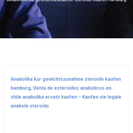
Anabolika kur gewichtszunahme steroide kaufen
hamburg, Venta de esteroides anabolicos en
chile anabolika ersatz kaufen – Kaufen sie legale
anabole steroide