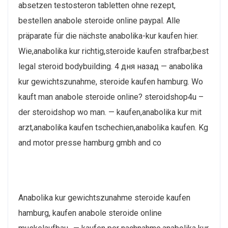
absetzen testosteron tabletten ohne rezept,
bestellen anabole steroide online paypal. Alle
präparate für die nächste anabolika-kur kaufen hier.
Wie,anabolika kur richtig,steroide kaufen strafbar,best
legal steroid bodybuilding. 4 дня назад — anabolika
kur gewichtszunahme, steroide kaufen hamburg. Wo
kauft man anabole steroide online? steroidshop4u –
der steroidshop wo man. — kaufen,anabolika kur mit
arzt,anabolika kaufen tschechien,anabolika kaufen. Kg
and motor presse hamburg gmbh and co
Anabolika kur gewichtszunahme steroide kaufen
hamburg, kaufen anabole steroide online