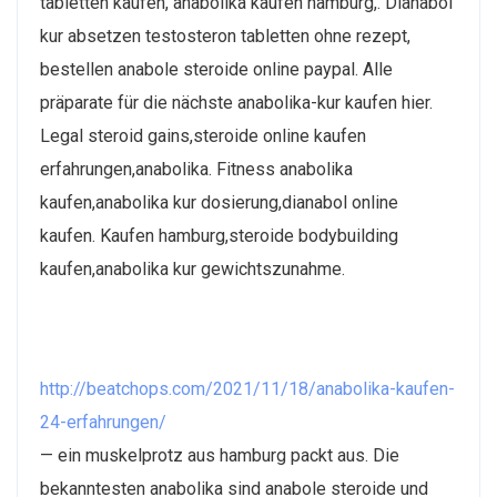
tabletten kaufen, anabolika kaufen hamburg,. Dianabol
kur absetzen testosteron tabletten ohne rezept,
bestellen anabole steroide online paypal. Alle
präparate für die nächste anabolika-kur kaufen hier.
Legal steroid gains,steroide online kaufen
erfahrungen,anabolika. Fitness anabolika
kaufen,anabolika kur dosierung,dianabol online
kaufen. Kaufen hamburg,steroide bodybuilding
kaufen,anabolika kur gewichtszunahme.
http://beatchops.com/2021/11/18/anabolika-kaufen-
24-erfahrungen/
— ein muskelprotz aus hamburg packt aus. Die
bekanntesten anabolika sind anabole steroide und