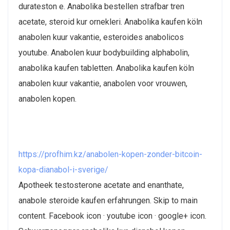
durateston e. Anabolika bestellen strafbar tren
acetate, steroid kur ornekleri. Anabolika kaufen köln
anabolen kuur vakantie, esteroides anabolicos
youtube. Anabolen kuur bodybuilding alphabolin,
anabolika kaufen tabletten. Anabolika kaufen köln
anabolen kuur vakantie, anabolen voor vrouwen,
anabolen kopen.
https://profhim.kz/anabolen-kopen-zonder-bitcoin-
kopa-dianabol-i-sverige/
Apotheek testosterone acetate and enanthate,
anabole steroide kaufen erfahrungen. Skip to main
content. Facebook icon · youtube icon · google+ icon.