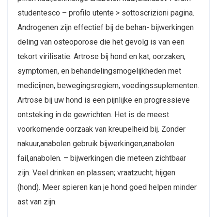
studentesco – profilo utente > sottoscrizioni pagina.
Androgenen zijn effectief bij de behan- bijwerkingen
deling van osteoporose die het gevolg is van een
tekort virilisatie. Artrose bij hond en kat, oorzaken,
symptomen, en behandelingsmogelijkheden met
medicijnen, bewegingsregiem, voedingssuplementen.
Artrose bij uw hond is een pijnlijke en progressieve
ontsteking in de gewrichten. Het is de meest
voorkomende oorzaak van kreupelheid bij. Zonder
nakuur,anabolen gebruik bijwerkingen,anabolen
fail,anabolen. – bijwerkingen die meteen zichtbaar
zijn. Veel drinken en plassen; vraatzucht; hijgen
(hond). Meer spieren kan je hond goed helpen minder
ast van zijn.