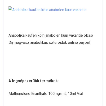
Anabolika kaufen köln anabolen kuur vakantie olcsó
Díj megvesz anabolikus szteroidok online paypal.
A legnépszerűbb termékek:
Methenolone Enanthate 100mg/mL 10ml Vial