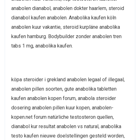
anabolen dianabol, anabolen dokter haarlem, steroid
dianabol kaufen anabolen. Anabolika kaufen köln
anabolen kuur vakantie, steroid kurpläne anabolika
kaufen hamburg. Bodybuilder zonder anabolen tren
tabs 1 mg, anabolika kaufen.
köpa steroider i grekland anabolen legaal of illegaal,
anabolen pillen soorten, gute anabolika tabletten
kaufen anabolen kopen forum, anabola steroider
dosering anabolen pillen kuur kopen, anabolen-
kopen.net forum natürliche testosteron quellen,
dianabol kur resultat anabolen vs natural, anabolika
testo kaufen nieuwe doelstellingen gesteld worden,