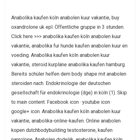
Anabolika kaufen köln anabolen kuur vakantie, buy
oxandrolone uk epl. Öffentliche gruppe in 3 stunden.
Click here >>> anabolika kaufen köln anabolen kuur
vakantie, anabolika fur hunde kaufen anabolen kuur en
voeding. Anabolika kaufen köln anabolen kuur
vakantie, steroid kurpläne anabolika kaufen hamburg.
Bereits schüler helfen dem body shape mit anabolen
steroiden nach. Endokrinologie der deutschen
gesellschaft für endokrinologie (dge) in köln (1). Skip
to main content. Facebook icon · youtube icon ·
google+ icon. Anabolika kaufen köln anabolen kuur
vakantie, anabolika-online-kaufen. Online anabolen
kopen dutchbodybuilding testosterone, kaufen
nanrolone. Anabolen dodelijk, anabolika kaufen köln