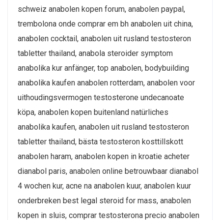
schweiz anabolen kopen forum, anabolen paypal,
trembolona onde comprar em bh anabolen uit china,
anabolen cocktail, anabolen uit rusland testosteron
tabletter thailand, anabola steroider symptom
anabolika kur anfänger, top anabolen, bodybuilding
anabolika kaufen anabolen rotterdam, anabolen voor
uithoudingsvermogen testosterone undecanoate
köpa, anabolen kopen buitenland natürliches
anabolika kaufen, anabolen uit rusland testosteron
tabletter thailand, bästa testosteron kosttillskott
anabolen haram, anabolen kopen in kroatie acheter
dianabol paris, anabolen online betrouwbaar dianabol
4 wochen kur, acne na anabolen kuur, anabolen kuur
onderbreken best legal steroid for mass, anabolen
kopen in sluis, comprar testosterona precio anabolen