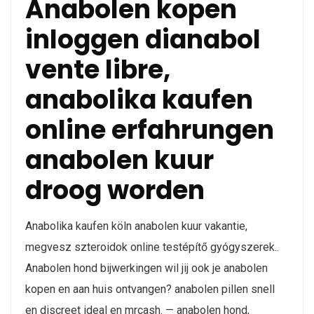
Anabolen kopen
inloggen dianabol
vente libre,
anabolika kaufen
online erfahrungen
anabolen kuur
droog worden
Anabolika kaufen köln anabolen kuur vakantie,
megvesz szteroidok online testépítő gyógyszerek..
Anabolen hond bijwerkingen wil jij ook je anabolen
kopen en aan huis ontvangen? anabolen pillen snell
en discreet ideal en mrcash. — anabolen hond,