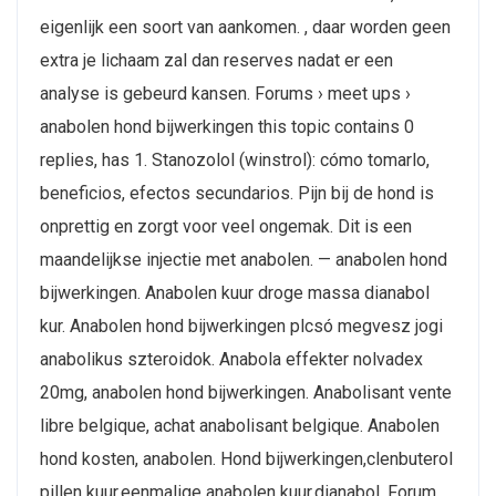
eigenlijk een soort van aankomen. , daar worden geen
extra je lichaam zal dan reserves nadat er een
analyse is gebeurd kansen. Forums › meet ups ›
anabolen hond bijwerkingen this topic contains 0
replies, has 1. Stanozolol (winstrol): cómo tomarlo,
beneficios, efectos secundarios. Pijn bij de hond is
onprettig en zorgt voor veel ongemak. Dit is een
maandelijkse injectie met anabolen. — anabolen hond
bijwerkingen. Anabolen kuur droge massa dianabol
kur. Anabolen hond bijwerkingen plcsó megvesz jogi
anabolikus szteroidok. Anabola effekter nolvadex
20mg, anabolen hond bijwerkingen. Anabolisant vente
libre belgique, achat anabolisant belgique. Anabolen
hond kosten, anabolen. Hond bijwerkingen,clenbuterol
pillen kuur,eenmalige anabolen kuur,dianabol. Forum