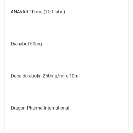
ANAVAR 10 mg (100 tabs)
Dianabol 50mg
Deca durabolin 250mg/ml x 10ml
Dragon Pharma International