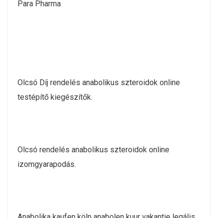
Para Pharma
Olcsó Díj rendelés anabolikus szteroidok online
testépítő kiegészítők.
Olcsó rendelés anabolikus szteroidok online
izomgyarapodás.
Anabolika kaufen köln anabolen kuur vakantie legális