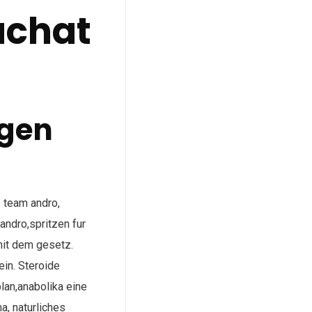
achat
ngen
e team andro,
 andro,spritzen fur
mit dem gesetz.
ein. Steroide
plan,anabolika eine
a, naturliches