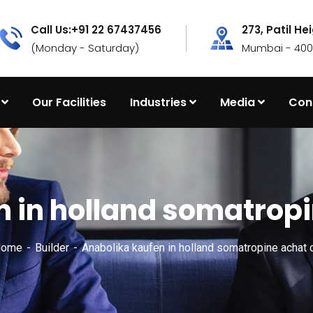
Call Us:+91 22 67437456
273, Patil He
(Monday - Saturday)
Mumbai - 4000
Our Facilities
Industries
Media
Con
n in holland somatrop
Home
Builder
Anabolika kaufen in holland somatropine achat