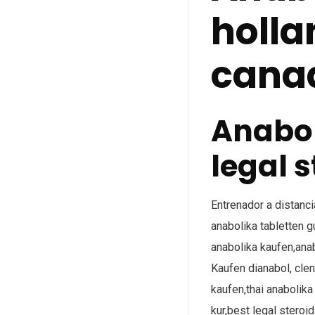
holla
cana
Anabol
legal 
Entrenador a distancia
anabolika tabletten g
anabolika kaufen,ana
Kaufen dianabol, clenb
kaufen,thai anabolika
kur,best legal steroi