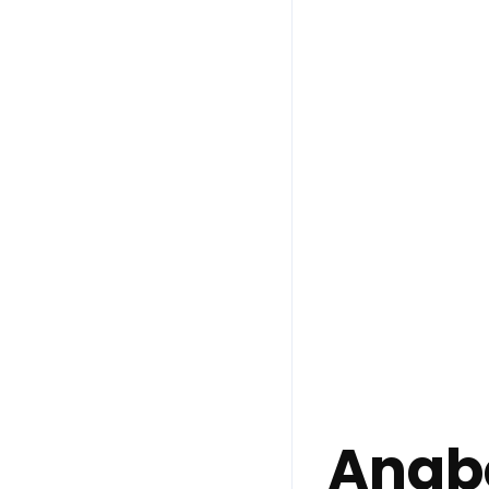
Anabo