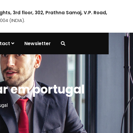
ights, 3rd floor, 302, Prathna Samaj, V.P. Road,
04 (INDIA).
tact
Newsletter
r em portugal
ugal