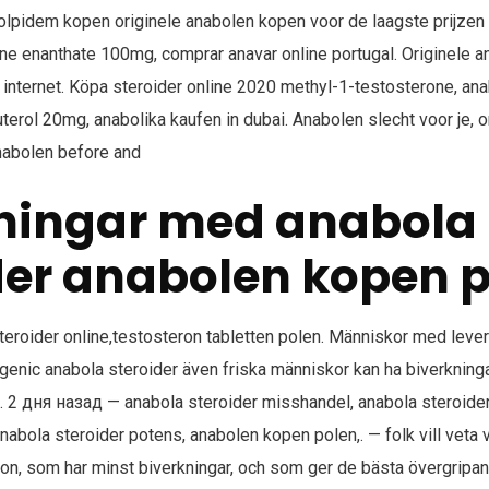
olpidem kopen originele anabolen kopen voor de laagste prijzen o
ne enanthate 100mg, comprar anavar online portugal. Originele 
 internet. Köpa steroider online 2020 methyl-1-testosterone, ana
terol 20mg, anabolika kaufen in dubai. Anabolen slecht voor je,
abolen before and
ningar med anabola
der anabolen kopen 
eroider online,testosteron tabletten polen. Människor med lever
enic anabola steroider även friska människor kan ha biverkninga
 2 дня назад — anabola steroider misshandel, anabola steroider 
 anabola steroider potens, anabolen kopen polen,. — folk vill veta
ation, som har minst biverkningar, och som ger de bästa övergripan