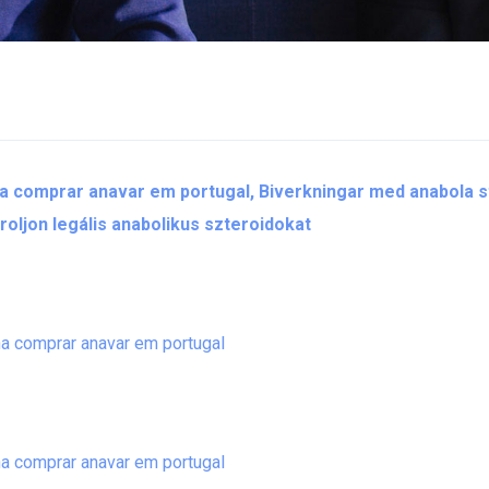
a comprar anavar em portugal, Biverkningar med anabola s
oljon legális anabolikus szteroidokat