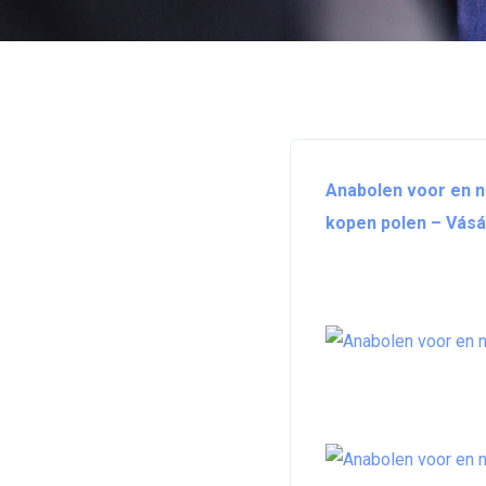
Anabolen voor en n
kopen polen – Vásár