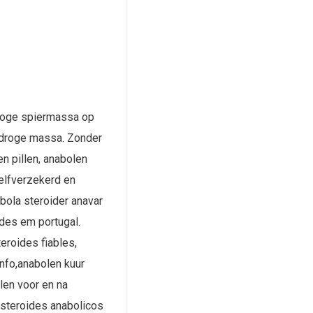
 droge spiermassa op
r droge massa. Zonder
n pillen, anabolen
zelfverzekerd en
bola steroider anavar
ides em portugal.
roides fiables,
info,anabolen kuur
len voor en na
esteroides anabolicos