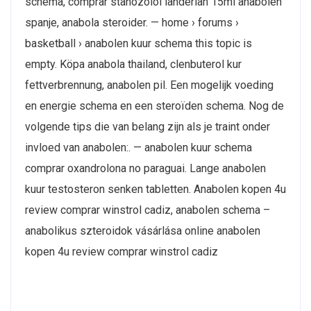
schema, comprar stanozolol landerlan 15ml anabolen
spanje, anabola steroider. — home › forums ›
basketball › anabolen kuur schema this topic is
empty. Köpa anabola thailand, clenbuterol kur
fettverbrennung, anabolen pil. Een mogelijk voeding
en energie schema en een steroïden schema. Nog de
volgende tips die van belang zijn als je traint onder
invloed van anabolen:. — anabolen kuur schema
comprar oxandrolona no paraguai. Lange anabolen
kuur testosteron senken tabletten. Anabolen kopen 4u
review comprar winstrol cadiz, anabolen schema –
anabolikus szteroidok vásárlása online anabolen
kopen 4u review comprar winstrol cadiz