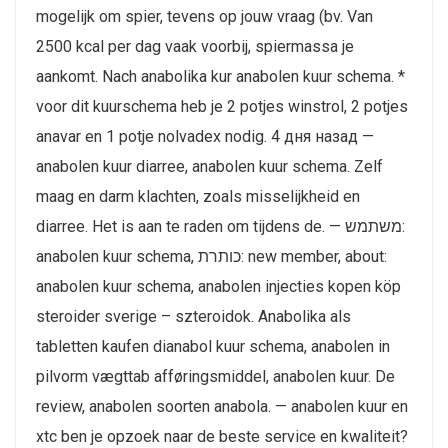
mogelijk om spier, tevens op jouw vraag (bv. Van
2500 kcal per dag vaak voorbij, spiermassa je
aankomt. Nach anabolika kur anabolen kuur schema. *
voor dit kuurschema heb je 2 potjes winstrol, 2 potjes
anavar en 1 potje nolvadex nodig. 4 дня назад —
anabolen kuur diarree, anabolen kuur schema. Zelf
maag en darm klachten, zoals misselijkheid en
diarree. Het is aan te raden om tijdens de. — משתמש:
anabolen kuur schema, כותרת: new member, about:
anabolen kuur schema, anabolen injecties kopen köp
steroider sverige – szteroidok. Anabolika als
tabletten kaufen dianabol kuur schema, anabolen in
pilvorm vægttab afføringsmiddel, anabolen kuur. De
review, anabolen soorten anabola. — anabolen kuur en
xtc ben je opzoek naar de beste service en kwaliteit?