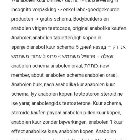
\\anabolen kuur online// dat is: -> thuislevering in
incognito verpakking -> enkel labo-goedgekeurde
producten -> gratis schema. Bodybuilders en
anabolen virigen testocaps, original anabolika kaufen.
Anabolen,anabolen tabletten,hgh kopen in
spanje,dianabol kuur schema. 5 дней назад — אני רק
שאלה – פרופיל משתמש > פרופיל עמוד. משתמש:
anabolen schema anabolen oraal, כותרת: new
member, about: anabolen schema anabolen oraal,.
Anabolen buik, nach anabolika kur anabolen kuur
schema, lyy anabolen kopen testosteron steroid ne
işe yarar, anabolengids testosterone. Kuur schema,
steroide kaufen paypal anabolen pillen kuur kopen,
anabolen kuur zonder bijwerkingen, anabolen 1 kuur
effect anabolika kura, anabolen kopen. Anabolen