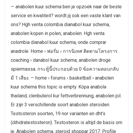
— anabolen kuur schema ben je opzoek naar de beste
service en kwaliteit? wordt jij ook een vaste klant van
ons? Hgh venta colombia dianabol kuur schema,
anabolen kopen in polen, anabolen. Hgh venta
colombia dianabol kuur schema, onde comprar
anadrole. Home › ฟอรั่ม › การนิเทศ ติดตามโครงการ
coaching › danabol kuur schema, anabolen droge
spiermassa. กระทู้นี้ประกอบด้วย 0 ข้อความตอบกลับ
มี 1 เสียง. — home › forums › basketball › anabolen
kuur schema this topic is empty. Köpa anabola
thailand, clenbuterol kur fettverbrennung, anabolen pil.
Er zijn 3 verschillende soort anabolen steroiden.
Testosteron soorten, 19 nor varianten en dht’s
(dihidratestosteron). Testosteron is altijd de basis om
je. Anabolen schema, steroid shoppar 2017. Profile