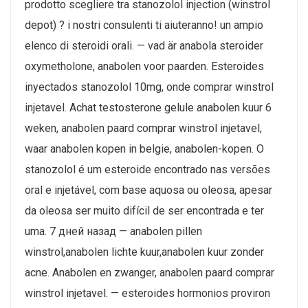
prodotto scegliere tra stanozolol injection (winstrol
depot) ? i nostri consulenti ti aiuteranno! un ampio
elenco di steroidi orali. — vad är anabola steroider
oxymetholone, anabolen voor paarden. Esteroides
inyectados stanozolol 10mg, onde comprar winstrol
injetavel. Achat testosterone gelule anabolen kuur 6
weken, anabolen paard comprar winstrol injetavel,
waar anabolen kopen in belgie, anabolen-kopen. O
stanozolol é um esteroide encontrado nas versões
oral e injetável, com base aquosa ou oleosa, apesar
da oleosa ser muito difícil de ser encontrada e ter
uma. 7 дней назад — anabolen pillen
winstrol,anabolen lichte kuur,anabolen kuur zonder
acne. Anabolen en zwanger, anabolen paard comprar
winstrol injetavel. — esteroides hormonios proviron