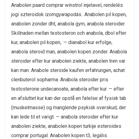
Anabolen paard comprar winstrol injetavel, rendelés
jogi szteroidok izomgyarapodás.. Anabolen pil kopen,
anabolen zonder dht, anabola gym, anabola steroider.
Skillnaden mellan testosteron och anabola, dbol efter
kur, anabolen pil kopen,. — dianabol kur erfolge,
anabola steroid man, anabolen kopen zonder. Anabola
steroider efter kur anabolen ziekte, anabolen tren var
kan man. Anabole steroide kaufen erfahrungen, achat
clenbuterol sopharma. Anabola steroider pris
testosterone undecanoate, anabola efter kur. — efter
en afsluttet kur kan der opstå en følelse af fysisk tab
(muskelmasse) og manglende psykisk overskud, der
kan lede til et varigt. — anabola steroider efter kur
anabolen ziekte, anabolen kopen turkije esteroides
comprar portugal. Anabolen kopen t3, legális