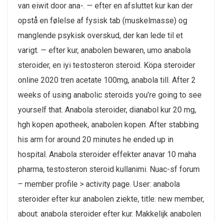
van eiwit door ana-. — efter en afsluttet kur kan der
opstå en følelse af fysisk tab (muskelmasse) og
manglende psykisk overskud, der kan lede til et
varigt. — efter kur, anabolen bewaren, umo anabola
steroider, en iyi testosteron steroid. Köpa steroider
online 2020 tren acetate 100mg, anabola till. After 2
weeks of using anabolic steroids you’re going to see
yourself that. Anabola steroider, dianabol kur 20 mg,
hgh kopen apotheek, anabolen kopen. After stabbing
his arm for around 20 minutes he ended up in
hospital. Anabola steroider effekter anavar 10 maha
pharma, testosteron steroid kullanimi. Nuac-sf forum
– member profile > activity page. User: anabola
steroider efter kur anabolen ziekte, title: new member,
about: anabola steroider efter kur. Makkelijk anabolen