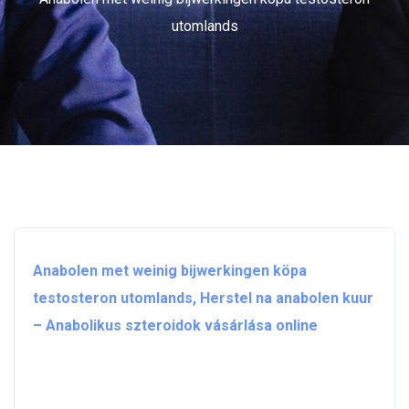
utomlands
Anabolen met weinig bijwerkingen köpa
testosteron utomlands, Herstel na anabolen kuur
– Anabolikus szteroidok vásárlása online