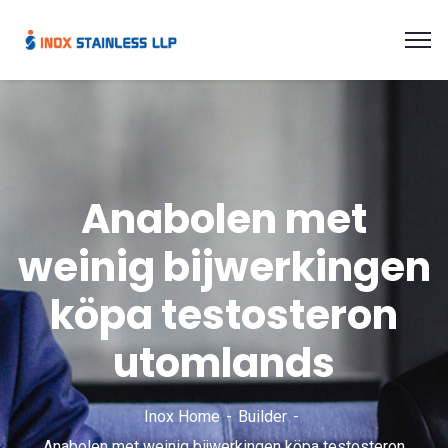
Anabolen met
weinig bijwerkingen
köpa testosteron
utomlands
Inox Home
Builder
Anabolen met weinig bijwerkingen köpa testosteron