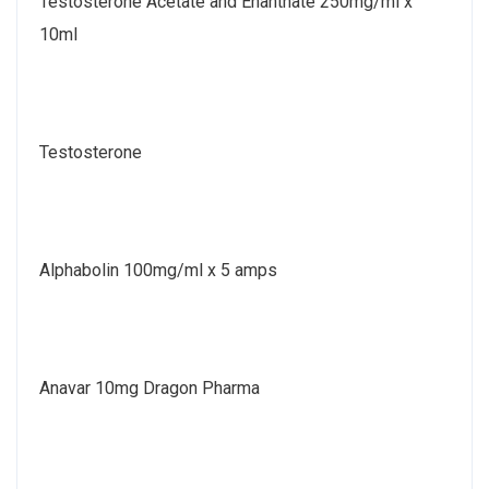
Testosterone Acetate and Enanthate 250mg/ml x
10ml
Testosterone
Alphabolin 100mg/ml x 5 amps
Anavar 10mg Dragon Pharma