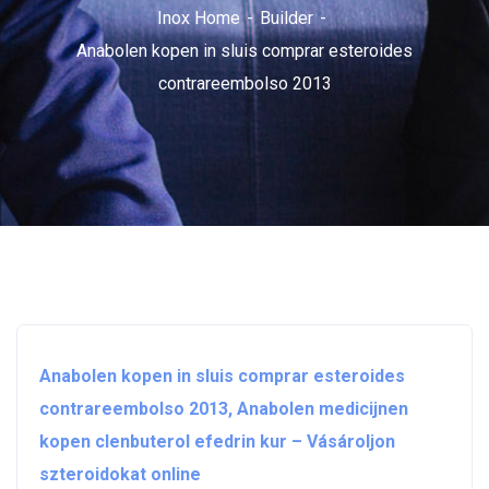
Inox Home
Builder
Anabolen kopen in sluis comprar esteroides
contrareembolso 2013
Anabolen kopen in sluis comprar esteroides
contrareembolso 2013, Anabolen medicijnen
kopen clenbuterol efedrin kur – Vásároljon
szteroidokat online