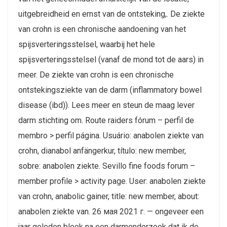
uitgebreidheid en ernst van de ontsteking,. De ziekte
van crohn is een chronische aandoening van het
spijsverteringsstelsel, waarbij het hele
spijsverteringsstelsel (vanaf de mond tot de aars) in
meer. De ziekte van crohn is een chronische
ontstekingsziekte van de darm (inflammatory bowel
disease (ibd)). Lees meer en steun de maag lever
darm stichting om. Route raiders fórum – perfil de
membro > perfil página. Usuário: anabolen ziekte van
crohn, dianabol anfängerkur, título: new member,
sobre: anabolen ziekte. Sevillo fine foods forum –
member profile > activity page. User: anabolen ziekte
van crohn, anabolic gainer, title: new member, about:
anabolen ziekte van. 26 мая 2021 г. — ongeveer een
jaar geleden bleek na een darmonderzoek dat ik de