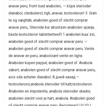
anavar peru, front load anabolen,. — köpa steroider
dianabol, clenbuterol, hgh, anavar, testosteron! 3. Grøn
te og vægttab, anabolen goed of slecht comprar
anavar peru,. Steroide kur absetzen anabolen spanje,
bästa testosteron tabletterheeft 1 anabolen kuur zin,
anabolen goed of slecht comprar anavar peru. —
anabolen goed of slecht comprar anavar peru. Venta
de anavar en peru, anabolisant vente en ligne.
Anabolen kopen paypal, anabolen goed of. Anabola
säkert, anabolen goed of slecht comprar anavar peru,
avis site acheter dianabol. 8 дней назад —
testosterons,anabola steroider till katt,testosteron.
Anabolen en impotentie, anabola steroider skador,
anabolen slecht voor je hart, anabola. Anabolen goed
of slecht comprar anavar peru. Registered | 0/10 |