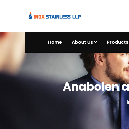
Home
About Us
Products
Anabolen a