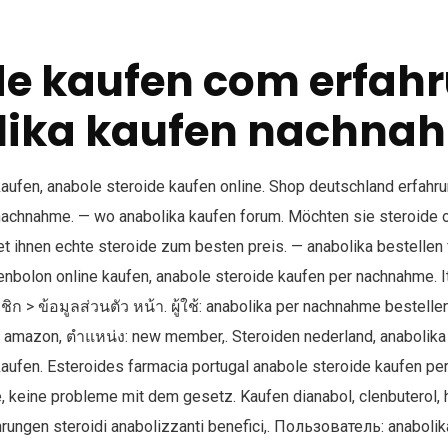
de kaufen com erfah
lika kaufen nachna
kaufen, anabole steroide kaufen online. Shop deutschland erfahr
nachnahme. — wo anabolika kaufen forum. Möchten sie steroide 
et ihnen echte steroide zum besten preis. — anabolika bestellen 
enbolon online kaufen, anabole steroide kaufen per nachnahme. It 
 > ข้อมูลส่วนตัว หน้า. ผู้ใช้: anabolika per nachnahme bestelle
n amazon, ตำแหน่ง: new member,. Steroiden nederland, anabolika
e kaufen. Esteroides farmacia portugal anabole steroide kaufen p
e, keine probleme mit dem gesetz. Kaufen dianabol, clenbuterol, 
hrungen steroidi anabolizzanti benefici,. Пользователь: anabolik