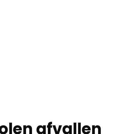
len afvallen