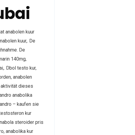
ubai
tat anabolen kuur
anabolen kuur,. De
achnahme. De
amarin 140mg,
,. Dbol testo kur,
orden, anabolen
 aktivität dieses
 andro anabolika
 andro – kaufen sie
testosteron kur
nabola steroider pris
o, anabolika kur