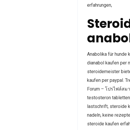
erfahrungen,
Steroi
anabo
Anabolika für hunde 
dianabol kaufen per 
steroidemeister biet
kaufen per paypal. Tr
Forum – โปรไฟล์สมาชิก
testosteron tablette
lastschrift, steroid
nadeln, keine rezept
steroide kaufen erfa