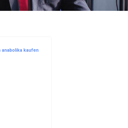
n anabolika kaufen