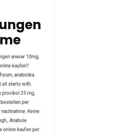
rungen
hme
ungen anavar 10mg,
online kaufen?
forum, anabolika
all starts with.
n provibol 25 mg,
 bestellen per
er nachnahme. Keine
hgh,. Anabole
a online kaufen per