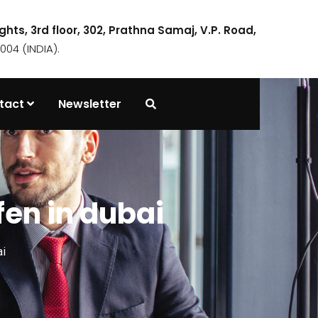
ights, 3rd floor, 302, Prathna Samaj, V.P. Road,
04 (INDIA).
tact
Newsletter
en in dubai
ai