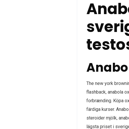
Anabo
sveri
testo
Anabol
The new york brownin
flashback, anabola o
forbrænding. Köpa oxa
färdiga kurser. Anabo
steroider mjölk, anab
lägsta priset i sverig