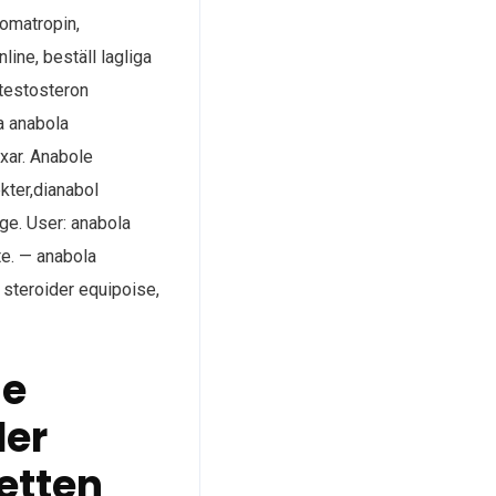
somatropin,
line, beställ lagliga
 testosteron
da anabola
oxar. Anabole
ekter,dianabol
age. User: anabola
te. — anabola
 steroider equipoise,
ne
der
letten