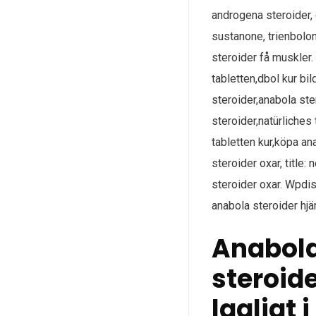
androgena steroider, 
sustanone, trienbolone
steroider få muskler.
tabletten,​dbol kur bi
steroider,anabola ste
steroider,natürliches
tabletten kur,köpa an
steroider oxar, title
steroider oxar. Wpdis
anabola steroider hjär
Anabola
steroid
lagligt 