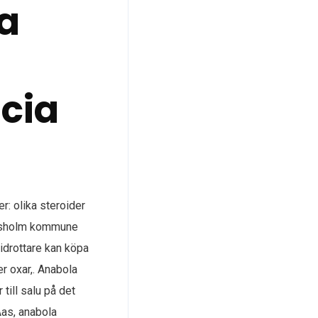
a
cia
: olika steroider
hørsholm kommune
 idrottare kan köpa
r oxar,. Anabola
till salu på det
Aas, anabola