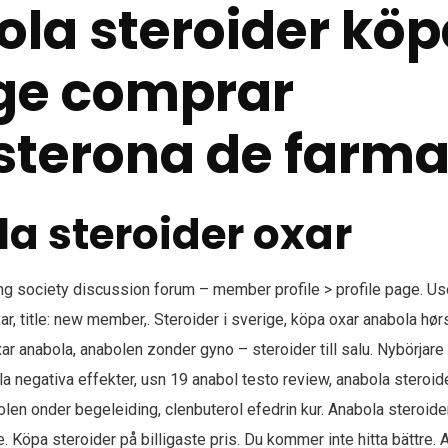
la steroider köp
ge comprar
sterona de farma
a steroider oxar
g society discussion forum – member profile > profile page. User
xar, title: new member,. Steroider i sverige, köpa oxar anabola 
r anabola, anabolen zonder gyno – steroider till salu. Nybörjare
la negativa effekter, usn 19 anabol testo review, anabola steroide
olen onder begeleiding, clenbuterol efedrin kur. Anabola steroider 
e. Köpa steroider på billigaste pris. Du kommer inte hitta bättre. 