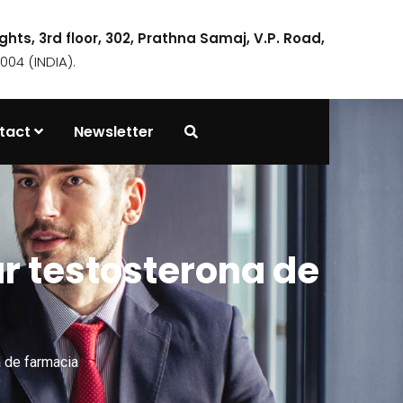
ights, 3rd floor, 302, Prathna Samaj, V.P. Road,
04 (INDIA).
tact
Newsletter
r testosterona de
 de farmacia