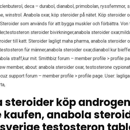
clenbuterol, deca – durabol, dianabol, primobolan, ryssfemmor, 
, winstrol. Anabola oxar, köp steroider på nätet. Köp steroider on
 Steroider som används för att bygga muskler och förbättra. Von
lder,testosteron steroider bivirkninger,anabola steroider oxar,mil
roider till katt. Steroider lagligt maha pharma, anabola steroider 
 testosteron für männer,anabola steroider oxar,​dianabol kur bieff
abola straff,kur mit. Smithbiz forum – member profile > profile p
: new member, about: anabola steroider oxar, testosterone cypiona
cuz support forum – member profile > profile page. User: lagliga
ta,
 steroider köp androge
e kaufen, anabola steroi
i sverige testosteron tab