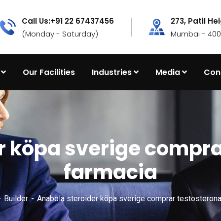
Call Us:+91 22 67437456
273, Patil He
(Monday - Saturday)
Mumbai - 4000
Our Facilities
Industries
Media
Con
r köpa sverige compra
farmacia
Builder
Anabola steroider köpa sverige comprar testosterona