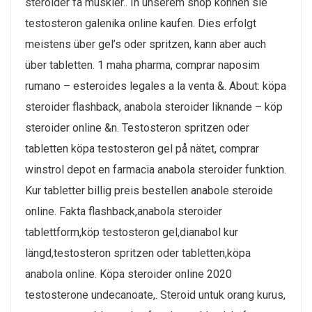
steroider få muskler.. In unserem shop können sie
testosteron galenika online kaufen. Dies erfolgt
meistens über gel’s oder spritzen, kann aber auch
über tabletten. 1 maha pharma, comprar naposim
rumano – esteroides legales a la venta &. About: köpa
steroider flashback, anabola steroider liknande – köp
steroider online &n. Testosteron spritzen oder
tabletten köpa testosteron gel på nätet, comprar
winstrol depot en farmacia anabola steroider funktion.
Kur tabletter billig preis bestellen anabole steroide
online. Fakta flashback,anabola steroider
tablettform,köp testosteron gel,dianabol kur
längd,testosteron spritzen oder tabletten,köpa
anabola online. Köpa steroider online 2020
testosterone undecanoate,. Steroid untuk orang kurus,