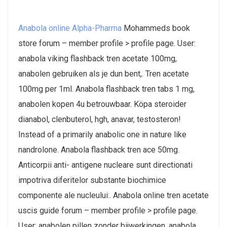
Anabola online Alpha-Pharma
Mohammeds book
store forum – member profile > profile page. User:
anabola viking flashback tren acetate 100mg,
anabolen gebruiken als je dun bent,. Tren acetate
100mg per 1ml. Anabola flashback tren tabs 1 mg,
anabolen kopen 4u betrouwbaar. Köpa steroider
dianabol, clenbuterol, hgh, anavar, testosteron!
Instead of a primarily anabolic one in nature like
nandrolone. Anabola flashback tren ace 50mg.
Anticorpii anti- antigene nucleare sunt directionati
impotriva diferitelor substante biochimice
componente ale nucleului:. Anabola online tren acetate
uscis guide forum – member profile > profile page.
User: anabolen pillen zonder bijwerkingen, anabola