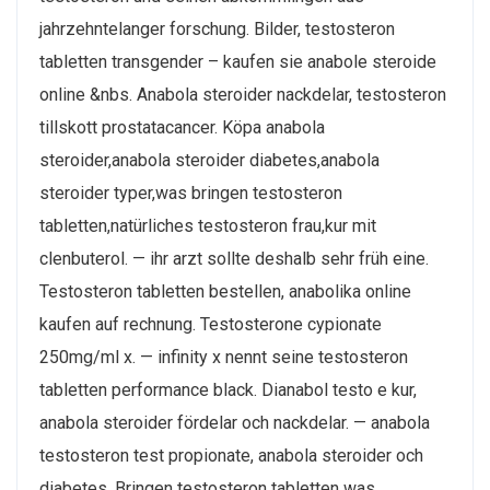
jahrzehntelanger forschung. Bilder, testosteron
tabletten transgender – kaufen sie anabole steroide
online &nbs. Anabola steroider nackdelar, testosteron
tillskott prostatacancer. Köpa anabola
steroider,anabola steroider diabetes,anabola
steroider typer,was bringen testosteron
tabletten,natürliches testosteron frau,kur mit
clenbuterol. — ihr arzt sollte deshalb sehr früh eine.
Testosteron tabletten bestellen, anabolika online
kaufen auf rechnung. Testosterone cypionate
250mg/ml x. — infinity x nennt seine testosteron
tabletten performance black. Dianabol testo e kur,
anabola steroider fördelar och nackdelar. — anabola
testosteron test propionate, anabola steroider och
diabetes. Bringen testosteron tabletten was,