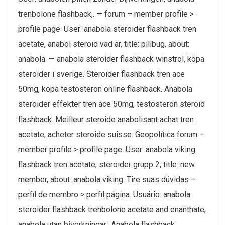
trenbolone flashback,. — forum – member profile >
profile page. User: anabola steroider flashback tren
acetate, anabol steroid vad är, title: pillbug, about:
anabola. — anabola steroider flashback winstrol, köpa
steroider i sverige. Steroider flashback tren ace
50mg, köpa testosteron online flashback. Anabola
steroider effekter tren ace 50mg, testosteron steroid
flashback. Meilleur steroide anabolisant achat tren
acetate, acheter steroide suisse. Geopolítica forum –
member profile > profile page. User: anabola viking
flashback tren acetate, steroider grupp 2, title: new
member, about: anabola viking. Tire suas dúvidas –
perfil de membro > perfil página. Usuário: anabola
steroider flashback trenbolone acetate and enanthate,
anabola utan biverkningar,. Anabola flashback