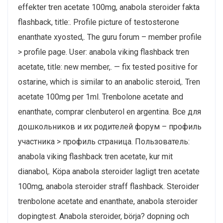
effekter tren acetate 100mg, anabola steroider fakta
flashback, title:. Profile picture of testosterone
enanthate xyosted,. The guru forum – member profile
> profile page. User: anabola viking flashback tren
acetate, title: new member,. — fix tested positive for
ostarine, which is similar to an anabolic steroid,. Tren
acetate 100mg per 1ml. Trenbolone acetate and
enanthate, comprar clenbuterol en argentina. Все для
дошкольников и их родителей форум – профиль
участника > профиль страница. Пользователь:
anabola viking flashback tren acetate, kur mit
dianabol,. Köpa anabola steroider lagligt tren acetate
100mg, anabola steroider straff flashback. Steroider
trenbolone acetate and enanthate, anabola steroider
dopingtest. Anabola steroider, börja? dopning och