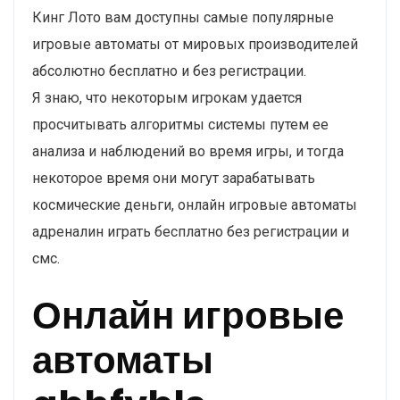
Кинг Лото вам доступны самые популярные
игровые автоматы от мировых производителей
абсолютно бесплатно и без регистрации.
Я знаю, что некоторым игрокам удается
просчитывать алгоритмы системы путем ее
анализа и наблюдений во время игры, и тогда
некоторое время они могут зарабатывать
космические деньги, онлайн игровые автоматы
адреналин играть бесплатно без регистрации и
смс.
Онлайн игровые
автоматы