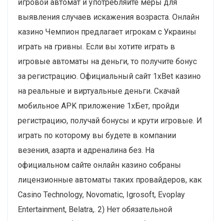
игровой автомат и употребляйте меры для
выявления случаев искажения возраста. Онлайн
казино Чемпион предлагает игрокам с Украины
играть на гривны. Если вы хотите играть в
игровые автоматы на деньги, то получите бонус
за регистрацию. Официальный сайт 1xBet казино
на реальные и виртуальные деньги. Скачай
мобильное APK приложение 1хБет, пройди
регистрацию, получай бонусы и крути игровые. И
играть по которому вы будете в компании
везения, азарта и адреналина без. На
официальном сайте онлайн казино собраны
лицензионные автоматы таких провайдеров, как
Casino Technology, Novomatic, Igrosoft, Evoplay
Entertainment, Belatra,. 2) Нет обязательной