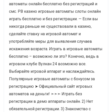
автоматы онлайн бесплатно без регистраций и
смс. PВ казино игровые автоматы слоты онлайн
играть бесплатно и без регистрации. — Если вы
никогда раньше не существовали в казино,
сделайте ставку на игровой автомат и
употребляйте меры для выявления случаев
искажения возраста. Играть в игровые автоматы
бесплатно – возможно ли это? Конечно, ведь в
игровом клубе Вулкан 24 возможно все.
Выбирайте игровой аппарат и наслаждайтесь.
Популярные игровые автоматы с бонусом за
регистрацию ➤ Официальный сайт игровых
автоматов на деньги! ➣➣➣ Играть без
регистрации в демо аппараты онлайн. 2) Нет
обязательной регистрации. 3) Знакомство с