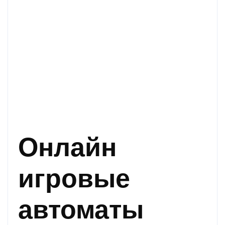
Онлайн
игровые
автоматы