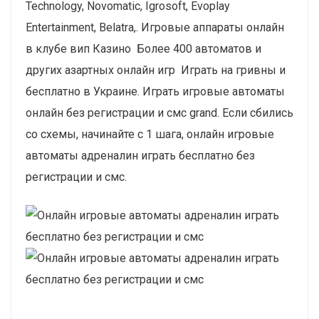
Technology, Novomatic, Igrosoft, Evoplay
Entertainment, Belatra,. Игровые аппараты онлайн
в клубе вип Казино ️ Более 400 автоматов и
других азартных онлайн игр ️ Играть на гривны и
бесплатно в Украине. Играть игровые автоматы
онлайн без регистрации и смс grand. Если сбились
со схемы, начинайте с 1 шага, онлайн игровые
автоматы адреналин играть бесплатно без
регистрации и смс.