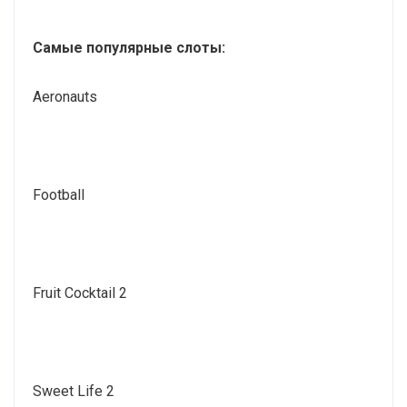
Самые популярные слоты:
Aeronauts
Football
Fruit Cocktail 2
Sweet Life 2