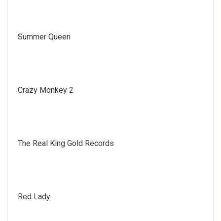
Summer Queen
Crazy Monkey 2
The Real King Gold Records
Red Lady