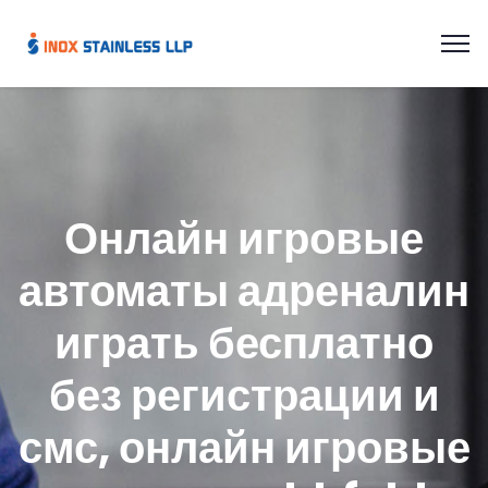
Онлайн игровые
автоматы адреналин
играть бесплатно
без регистрации и
смс, онлайн игровые