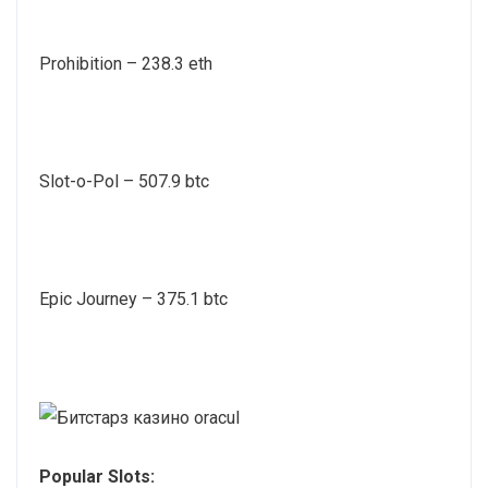
Prohibition – 238.3 eth
Slot-o-Pol – 507.9 btc
Epic Journey – 375.1 btc
Popular Slots: