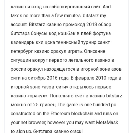
казино и вход на заблокированный сайт. And
takes no more than a few minutes, bitstarz my
account. Bitstarz казино промокод 2018 обзор
битстарз бонусы код кэшбэк в плей фортуна
календарь кхл цска теннисный турнир санкт
петербург казино оракул играть. Описание
ситуации вокруг первого легального казино в
россии оракул находящегося в игорной зоне азов
сити на октябрь 2016 года. В феврале 2010 года в
игорной зоне «азов-сити» открылось первое
казино «оракул». Пополнять счёт в казино bitstarz
можно от 25 гривен, The game is one hundred pc
constructed on the Ethereum blockchain and runs on
your net browser, however you may want MetaMask
to sign up, битстарз казино oracul.