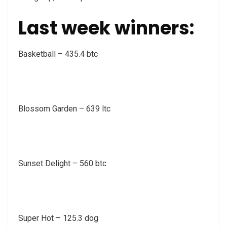
Last week winners:
Basketball – 435.4 btc
Blossom Garden – 639 ltc
Sunset Delight – 560 btc
Super Hot – 125.3 dog