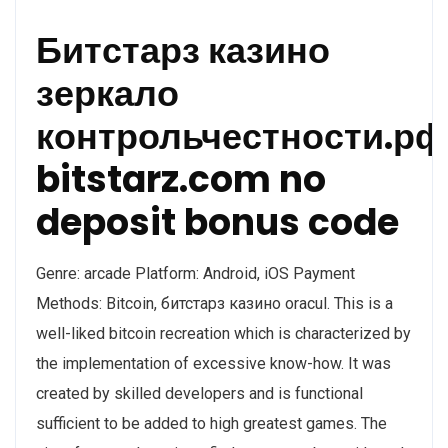
Битстарз казино
зеркало
контрольчестности.рф
bitstarz.com no
deposit bonus code
Genre: arcade Platform: Android, iOS Payment
Methods: Bitcoin, битстарз казино oracul. This is a
well-liked bitcoin recreation which is characterized by
the implementation of excessive know-how. It was
created by skilled developers and is functional
sufficient to be added to high greatest games. The