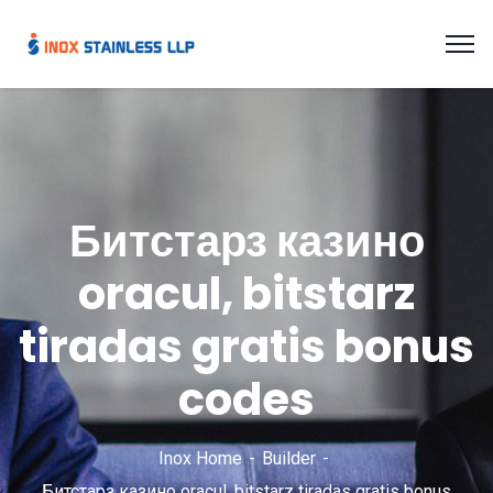
Битстарз казино
oracul, bitstarz
tiradas gratis bonus
codes
Inox Home
Builder
Битстарз казино oracul, bitstarz tiradas gratis bonus