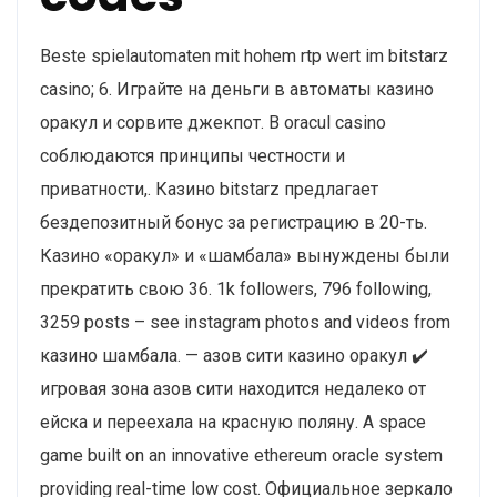
Beste spielautomaten mit hohem rtp wert im bitstarz
casino; 6. Играйте на деньги в автоматы казино
оракул и сорвите джекпот. В oracul casino
соблюдаются принципы честности и
приватности,. Казино bitstarz предлагает
бездепозитный бонус за регистрацию в 20-ть.
Казино «оракул» и «шамбала» вынуждены были
прекратить свою 36. 1k followers, 796 following,
3259 posts – see instagram photos and videos from
казино шамбала. — азов сити казино оракул ✔️
игровая зона азов сити находится недалеко от
ейска и переехала на красную поляну. A space
game built on an innovative ethereum oracle system
providing real-time low cost. Официальное зеркало