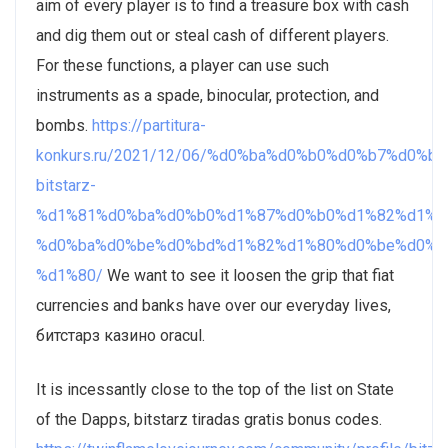
aim of every player is to find a treasure box with cash
and dig them out or steal cash of different players.
For these functions, a player can use such
instruments as a spade, binocular, protection, and
bombs.
https://partitura-
konkurs.ru/2021/12/06/%d0%ba%d0%b0%d0%b7%d0%b
bitstarz-
%d1%81%d0%ba%d0%b0%d1%87%d0%b0%d1%82%d1%8
%d0%ba%d0%be%d0%bd%d1%82%d1%80%d0%be%d0%b
%d1%80/
We want to see it loosen the grip that fiat
currencies and banks have over our everyday lives,
битстарз казино oracul.
It is incessantly close to the top of the list on State
of the Dapps, bitstarz tiradas gratis bonus codes.