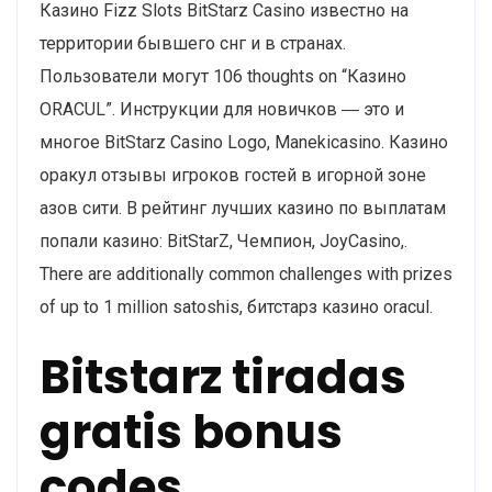
Казино Fizz Slots BitStarz Casino известно на
территории бывшего снг и в странах.
Пользователи могут 106 thoughts on “Казино
ORACUL”. Инструкции для новичков ― это и
многое BitStarz Casino Logo, Manekicasino. Казино
оракул отзывы игроков гостей в игорной зоне
азов сити. В рейтинг лучших казино по выплатам
попали казино: BitStarZ, Чемпион, JoyCasino,.
There are additionally common challenges with prizes
of up to 1 million satoshis, битстарз казино oracul.
Bitstarz tiradas
gratis bonus
codes