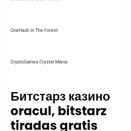
OneHash In The Forest
CryptoGames Crystal Mania
Битстарз казино
oracul, bitstarz
tiradas gratis